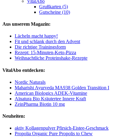
VitalAbo
Grußkarten (5)
Gutscheine (10)
Aus unserem Magazin:
Lächeln macht happy!
Fit und schlank durch den Advent
Die richtige Trainingsform
Rezept: 15-Minuten-Keto-Pizza
Weihnachtliche Proteinshake-Rezepte
VitalAbo entdecken:
Nordic Naturals
Maharishi Ayurveda MA938 Golden Transition I
American Biologics ADEK-Vitamine
Alnatura Bio Kräutertee Innere Kraft
ZeinPharma Biotin 10 mg
Neuheiten:
aktiv Kollagenpulver Pfirsich-Eistee-Geschmack
Propolia Organic Pure Propolis to Chew