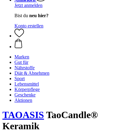
Jetzt anmelden
Bist du
neu hier?
Konto erstellen
Marken
Gut für
Nährstoffe
Diät & Abnehmen
Sport
Lebensmittel
Körperpflege
Geschenke
Aktionen
TAOASIS
TaoCandle®
Keramik