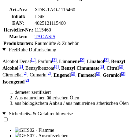
Art.-Nr.:
XDK-TAO-1115460
Inhalt:
1 Stk
EAN:
4025121115460
Hersteller-Nr.:
1115460
Marken:
TAOASIS
Produktarten:
Raumdüfte & Zubehör
FeelRuhe Duftmischung
[1]
[3]
[2]
[2]
Alcohol Denat
, Parfum
,
Limonene
,
Linalool
,
Benzyl
[2]
[2]
[2]
[2]
Alcohol
, Benzylbenzoat
,
Benzyl Cinnamate
,
Citral
,
[2]
[2]
[2]
[2]
[2]
Citronellal
, Cumarin
,
Eugenol
,
Farnesol
,
Geraniol
,
[2]
Isoeugenol
demeter-zertifiziert
Aus naturreinen ätherischen Ölen
aus biologischem Anbau / aus naturreinen ätherischen Ölen
Sicherheits- & Gefahrenhinweise