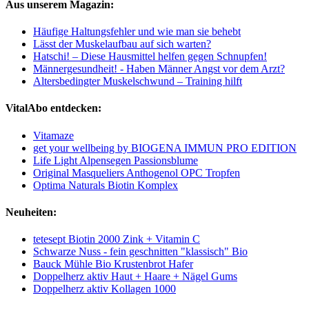
Aus unserem Magazin:
Häufige Haltungsfehler und wie man sie behebt
Lässt der Muskelaufbau auf sich warten?
Hatschi! – Diese Hausmittel helfen gegen Schnupfen!
Männergesundheit! - Haben Männer Angst vor dem Arzt?
Altersbedingter Muskelschwund – Training hilft
VitalAbo entdecken:
Vitamaze
get your wellbeing by BIOGENA IMMUN PRO EDITION
Life Light Alpensegen Passionsblume
Original Masqueliers Anthogenol OPC Tropfen
Optima Naturals Biotin Komplex
Neuheiten:
tetesept Biotin 2000 Zink + Vitamin C
Schwarze Nuss - fein geschnitten "klassisch" Bio
Bauck Mühle Bio Krustenbrot Hafer
Doppelherz aktiv Haut + Haare + Nägel Gums
Doppelherz aktiv Kollagen 1000