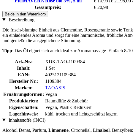
PRIMAVERA Rose bio 3%, 5 ml
€ 10,99
(€ 2.198,00 /
Gesamtpreis:
€ 20,98
Beide in den Warenkorb
Beschreibung
Die frisch-blumige Einheit aus Clementine, Rosengeranie sowie Tonk
ein einladendes Aroma und sorgt für eine harmonische, fröhliche A
und genieße die ausgeglichene Stimmung.
Tipp
: Das Öl eignet sich auch ideal zur Aromamassage. Einfach 8-1
Art.-Nr.:
XDK-TAO-1109384
Inhalt:
1 Set
EAN:
4025121109384
Hersteller-Nr.:
1109384
Marken:
TAOASIS
Ernährungsformen:
Vegan
Produktarten:
Raumdüfte & Zubehör
Eigenschaften:
Vegan, Plastik-Reduziert
Lagerhinweis:
kühl, trocken und lichtgeschützt lagern
Inhaltsstoffe (INCI)
Alcohol Denat, Parfum,
Limonene
, Citronellal,
Linalool
, Benzylben