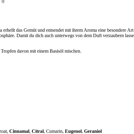
 l)
a erhellt das Gemüt und entsendet mit ihrem Aroma eine besondere Ar
tmosphäre. Damit du dich auch unterwegs von dem Duft verzaubern lass
0 Tropfen davon mit einem Basisöl mischen.
zoat,
Cinnamal
,
Citral
, Cumarin,
Eugenol
,
Geraniol