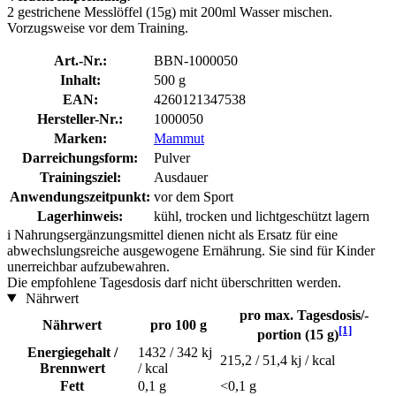
2 gestrichene Messlöffel (15g) mit 200ml Wasser mischen.
Vorzugsweise vor dem Training.
Art.-Nr.:
BBN-1000050
Inhalt:
500 g
EAN:
4260121347538
Hersteller-Nr.:
1000050
Marken:
Mammut
Darreichungsform:
Pulver
Trainingsziel:
Ausdauer
Anwendungszeitpunkt:
vor dem Sport
Lagerhinweis:
kühl, trocken und lichtgeschützt lagern
i
Nahrungsergänzungsmittel dienen nicht als Ersatz für eine
abwechslungsreiche ausgewogene Ernährung. Sie sind für Kinder
unerreichbar aufzubewahren.
Die empfohlene Tagesdosis darf nicht überschritten werden.
Nährwert
pro max. Tagesdosis/-
Nährwert
pro 100 g
[1]
portion (15 g)
Energiegehalt /
1432 / 342 kj
215,2 / 51,4 kj / kcal
Brennwert
/ kcal
Fett
0,1 g
<0,1 g