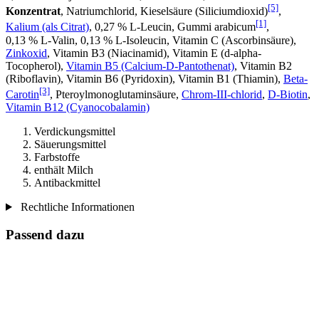
[5]
Konzentrat
, Natriumchlorid, Kieselsäure (Siliciumdioxid)
,
[1]
Kalium (als Citrat)
, 0,27 % L-Leucin, Gummi arabicum
,
0,13 % L-Valin, 0,13 % L-Isoleucin, Vitamin C (Ascorbinsäure),
Zinkoxid
, Vitamin B3 (Niacinamid), Vitamin E (d-alpha-
Tocopherol),
Vitamin B5 (Calcium-D-Pantothenat)
, Vitamin B2
(Riboflavin), Vitamin B6 (Pyridoxin), Vitamin B1 (Thiamin),
Beta-
[3]
Carotin
, Pteroylmonoglutaminsäure,
Chrom-III-chlorid
,
D‑Biotin
,
Vitamin B12 (Cyanocobalamin)
Verdickungsmittel
Säuerungsmittel
Farbstoffe
enthält Milch
Antibackmittel
Rechtliche Informationen
Passend dazu