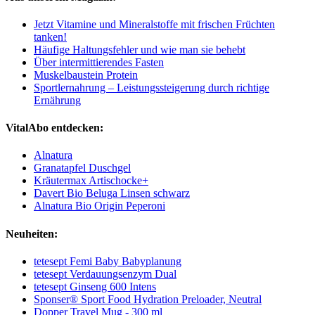
Jetzt Vitamine und Mineralstoffe mit frischen Früchten
tanken!
Häufige Haltungsfehler und wie man sie behebt
Über intermittierendes Fasten
Muskelbaustein Protein
Sportlernahrung – Leistungssteigerung durch richtige
Ernährung
VitalAbo entdecken:
Alnatura
Granatapfel Duschgel
Kräutermax Artischocke+
Davert Bio Beluga Linsen schwarz
Alnatura Bio Origin Peperoni
Neuheiten:
tetesept Femi Baby Babyplanung
tetesept Verdauungsenzym Dual
tetesept Ginseng 600 Intens
Sponser® Sport Food Hydration Preloader, Neutral
Dopper Travel Mug - 300 ml