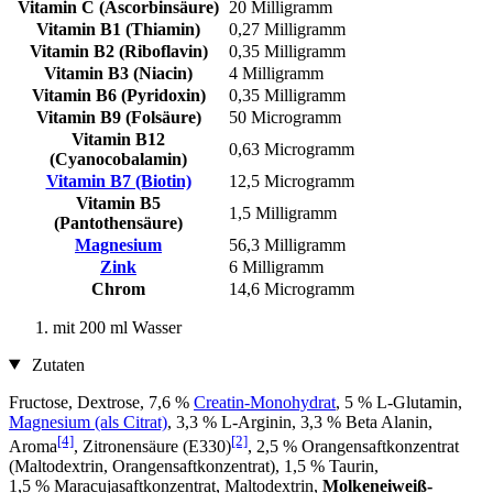
Vitamin C (Ascorbinsäure)
20 Milligramm
Vitamin B1 (Thiamin)
0,27 Milligramm
Vitamin B2 (Riboflavin)
0,35 Milligramm
Vitamin B3 (Niacin)
4 Milligramm
Vitamin B6 (Pyridoxin)
0,35 Milligramm
Vitamin B9 (Folsäure)
50 Microgramm
Vitamin B12
0,63 Microgramm
(Cyanocobalamin)
Vitamin B7 (Biotin)
12,5 Microgramm
Vitamin B5
1,5 Milligramm
(Pantothensäure)
Magnesium
56,3 Milligramm
Zink
6 Milligramm
Chrom
14,6 Microgramm
mit 200 ml Wasser
Zutaten
Fructose, Dextrose, 7,6 %
Creatin-Monohydrat
, 5 % L-Glutamin,
Magnesium (als Citrat)
, 3,3 % L-Arginin, 3,3 % Beta Alanin,
[4]
[2]
Aroma
, Zitronensäure (E330)
, 2,5 % Orangensaftkonzentrat
(Maltodextrin, Orangensaftkonzentrat), 1,5 % Taurin,
1,5 % Maracujasaftkonzentrat, Maltodextrin,
Molkeneiweiß-