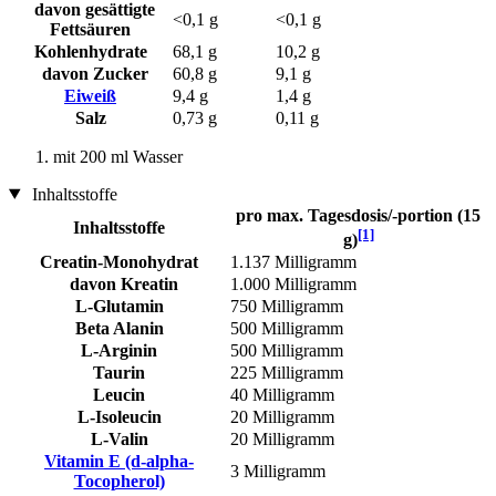
davon gesättigte
<0,1 g
<0,1 g
Fettsäuren
Kohlenhydrate
68,1 g
10,2 g
davon Zucker
60,8 g
9,1 g
Eiweiß
9,4 g
1,4 g
Salz
0,73 g
0,11 g
mit 200 ml Wasser
Inhaltsstoffe
pro max. Tagesdosis/-portion (15
Inhaltsstoffe
[1]
g)
Creatin-Monohydrat
1.137 Milligramm
davon Kreatin
1.000 Milligramm
L-Glutamin
750 Milligramm
Beta Alanin
500 Milligramm
L-Arginin
500 Milligramm
Taurin
225 Milligramm
Leucin
40 Milligramm
L-Isoleucin
20 Milligramm
L-Valin
20 Milligramm
Vitamin E (d-alpha-
3 Milligramm
Tocopherol)