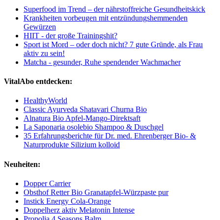
Superfood im Trend – der nährstoffreiche Gesundheitskick
Krankheiten vorbeugen mit entzündungshemmenden
Gewürzen
HIIT - der große Trainingshit?
Sport ist Mord – oder doch nicht? 7 gute Gründe, als Frau
aktiv zu sein!
Matcha - gesunder, Ruhe spendender Wachmacher
VitalAbo entdecken:
HealthyWorld
Classic Ayurveda Shatavari Churna Bio
Alnatura Bio Apfel-Mango-Direktsaft
La Saponaria osolebio Shampoo & Duschgel
35 Erfahrungsberichte für Dr. med. Ehrenberger Bio- &
Naturprodukte Silizium kolloid
Neuheiten:
Dopper Carrier
Obsthof Retter Bio Granatapfel-Würzpaste pur
Instick Energy Cola-Orange
Doppelherz aktiv Melatonin Intense
Propolia 4 Seasons Balm