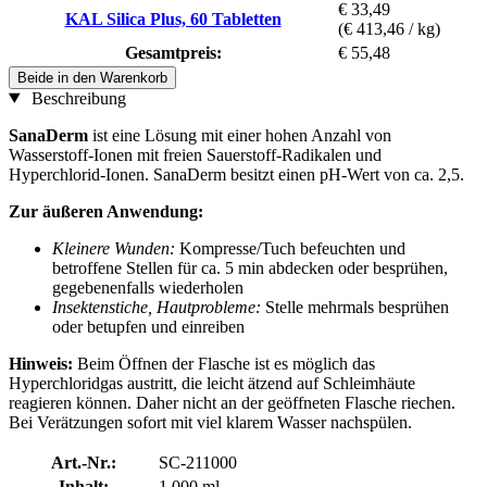
€ 33,49
KAL Silica Plus, 60 Tabletten
(€ 413,46 / kg)
Gesamtpreis:
€ 55,48
Beide in den Warenkorb
Beschreibung
SanaDerm
ist eine Lösung mit einer hohen Anzahl von
Wasserstoff-Ionen mit freien Sauerstoff-Radikalen und
Hyperchlorid-Ionen. SanaDerm besitzt einen pH-Wert von ca. 2,5.
Zur äußeren Anwendung:
Kleinere Wunden:
Kompresse/Tuch befeuchten und
betroffene Stellen für ca. 5 min abdecken oder besprühen,
gegebenenfalls wiederholen
Insektenstiche, Hautprobleme:
Stelle mehrmals besprühen
oder betupfen und einreiben
Hinweis:
Beim Öffnen der Flasche ist es möglich das
Hyperchloridgas austritt, die leicht ätzend auf Schleimhäute
reagieren können. Daher nicht an der geöffneten Flasche riechen.
Bei Verätzungen sofort mit viel klarem Wasser nachspülen.
Art.-Nr.:
SC-211000
Inhalt:
1.000 ml