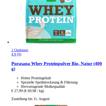
2 Optionen
4.9 (9)
Purasana
Whey Proteinpulver Bio, Natur (400
g)
Hoher Proteingehalt
Spezielle Sprühtrocknung & Filterung
Hervorragende Molkequalität
€ 27,99
(€ 69,98 / kg)
Zustellung bis 11. August