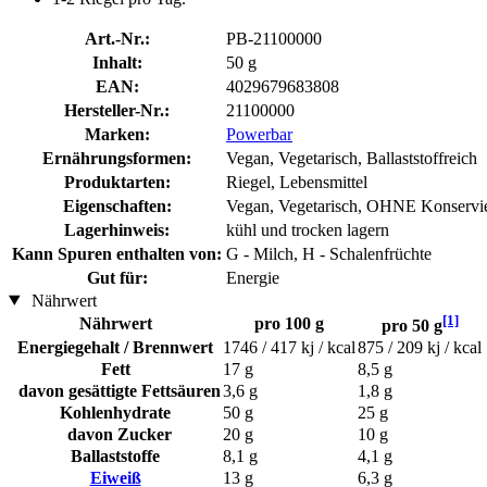
Art.-Nr.:
PB-21100000
Inhalt:
50 g
EAN:
4029679683808
Hersteller-Nr.:
21100000
Marken:
Powerbar
Ernährungsformen:
Vegan, Vegetarisch, Ballaststoffreich
Produktarten:
Riegel, Lebensmittel
Eigenschaften:
Vegan, Vegetarisch, OHNE Konservier
Lagerhinweis:
kühl und trocken lagern
Kann Spuren enthalten von:
G - Milch, H - Schalenfrüchte
Gut für:
Energie
Nährwert
[1]
Nährwert
pro 100 g
pro 50 g
Energiegehalt / Brennwert
1746 / 417 kj / kcal
875 / 209 kj / kcal
Fett
17 g
8,5 g
davon gesättigte Fettsäuren
3,6 g
1,8 g
Kohlenhydrate
50 g
25 g
davon Zucker
20 g
10 g
Ballaststoffe
8,1 g
4,1 g
Eiweiß
13 g
6,3 g