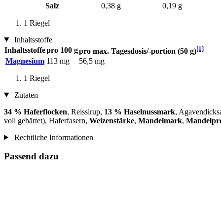
Salz
0,38 g
0,19 g
1 Riegel
Inhaltsstoffe
[1]
Inhaltsstoffe
pro 100 g
pro max. Tagesdosis/-portion (50 g)
Magnesium
113 mg
56,5 mg
1 Riegel
Zutaten
34 % Haferflocken
, Reissirup,
13 % Haselnussmark
, Agavendicks
voll gehärtet), Haferfasern,
Weizenstärke
,
Mandelmark
,
Mandelpro
Rechtliche Informationen
Passend dazu