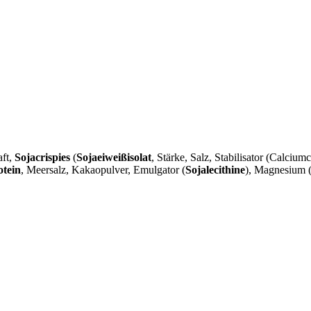
aft,
Sojacrispies
(
Sojaeiweißisolat
, Stärke, Salz, Stabilisator (Calcium
tein
, Meersalz, Kakaopulver, Emulgator (
Sojalecithine
), Magnesium (