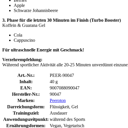
Berries
Apple
Schwarze Johannisbeere
3. Phase für die letzten 30 Minuten im Finish (Turbo Booster)
Koffein & Guarana Gel
Cola
Cappuscino
Für ultraschnelle Energie mit Geschmack!
Verzehrempfehlung:
Während sportlicher Aktivität alle 20-25 Minuten unverdünnt einzun
Art.-Nr.:
PEER-90047
Inhalt:
40 g
EAN:
9007088090047
Hersteller-Nr.:
90047
Marken:
Peeroton
Darreichungsform:
Flüssigkeit, Gel
Trainingsziel:
Ausdauer
Anwendungszeitpunkt:
während des Sports
Ernährungsformen:
Vegan, Vegetarisch