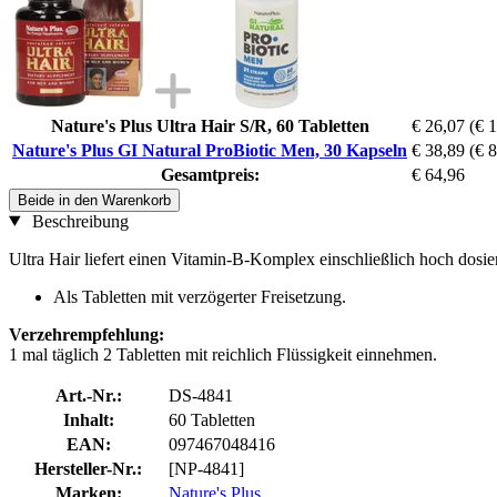
Nature's Plus Ultra Hair S/R, 60 Tabletten
€ 26,07
(€ 
Nature's Plus GI Natural ProBiotic Men, 30 Kapseln
€ 38,89
(€ 
Gesamtpreis:
€ 64,96
Beide in den Warenkorb
Beschreibung
Ultra Hair liefert einen Vitamin-B-Komplex einschließlich hoch dos
Als Tabletten mit verzögerter Freisetzung.
Verzehrempfehlung:
1 mal täglich 2 Tabletten mit reichlich Flüssigkeit einnehmen.
Art.-Nr.:
DS-4841
Inhalt:
60 Tabletten
EAN:
097467048416
Hersteller-Nr.:
[NP-4841]
Marken:
Nature's Plus