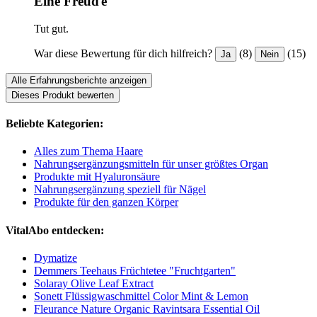
Eine Freuďe
Tut gut.
War diese Bewertung für dich hilfreich?
(8)
(15)
Ja
Nein
Alle Erfahrungsberichte anzeigen
Dieses Produkt bewerten
Beliebte Kategorien:
Alles zum Thema Haare
Nahrungsergänzungsmitteln für unser größtes Organ
Produkte mit Hyaluronsäure
Nahrungsergänzung speziell für Nägel
Produkte für den ganzen Körper
VitalAbo entdecken:
Dymatize
Demmers Teehaus Früchtetee "Fruchtgarten"
Solaray Olive Leaf Extract
Sonett Flüssigwaschmittel Color Mint & Lemon
Fleurance Nature Organic Ravintsara Essential Oil