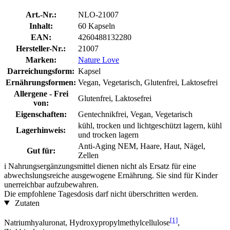
Art.-Nr.:
NLO-21007
Inhalt:
60 Kapseln
EAN:
4260488132280
Hersteller-Nr.:
21007
Marken:
Nature Love
Darreichungsform:
Kapsel
Ernährungsformen:
Vegan, Vegetarisch, Glutenfrei, Laktosefrei
Allergene - Frei
Glutenfrei, Laktosefrei
von:
Eigenschaften:
Gentechnikfrei, Vegan, Vegetarisch
kühl, trocken und lichtgeschützt lagern, kühl
Lagerhinweis:
und trocken lagern
Anti-Aging NEM, Haare, Haut, Nägel,
Gut für:
Zellen
i
Nahrungsergänzungsmittel dienen nicht als Ersatz für eine
abwechslungsreiche ausgewogene Ernährung. Sie sind für Kinder
unerreichbar aufzubewahren.
Die empfohlene Tagesdosis darf nicht überschritten werden.
Zutaten
[1]
Natriumhyaluronat, Hydroxypropylmethylcellulose
,