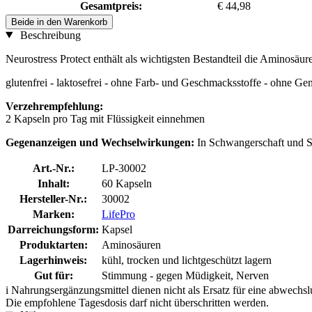
Gesamtpreis:
€ 44,98
Beide in den Warenkorb
Beschreibung
Neurostress Protect enthält als wichtigsten Bestandteil die Aminosäu
glutenfrei - laktosefrei - ohne Farb- und Geschmacksstoffe - ohne G
Verzehrempfehlung:
2 Kapseln pro Tag mit Flüssigkeit einnehmen
Gegenanzeigen und Wechselwirkungen:
In Schwangerschaft und St
Art.-Nr.:
LP-30002
Inhalt:
60 Kapseln
Hersteller-Nr.:
30002
Marken:
LifePro
Darreichungsform:
Kapsel
Produktarten:
Aminosäuren
Lagerhinweis:
kühl, trocken und lichtgeschützt lagern
Gut für:
Stimmung - gegen Müdigkeit, Nerven
i
Nahrungsergänzungsmittel dienen nicht als Ersatz für eine abwechs
Die empfohlene Tagesdosis darf nicht überschritten werden.