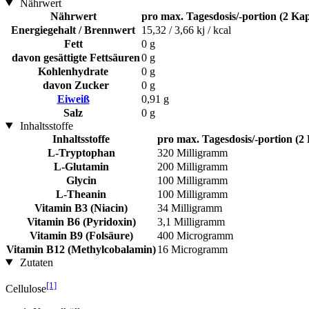
Nährwert
Nährwert
pro max. Tagesdosis/-portion (2 Kap
Energiegehalt / Brennwert
15,32 / 3,66 kj / kcal
Fett
0 g
davon gesättigte Fettsäuren
0 g
Kohlenhydrate
0 g
davon Zucker
0 g
Eiweiß
0,91 g
Salz
0 g
Inhaltsstoffe
Inhaltsstoffe
pro max. Tagesdosis/-portion (2
L-Tryptophan
320 Milligramm
L-Glutamin
200 Milligramm
Glycin
100 Milligramm
L-Theanin
100 Milligramm
Vitamin B3 (Niacin)
34 Milligramm
Vitamin B6 (Pyridoxin)
3,1 Milligramm
Vitamin B9 (Folsäure)
400 Microgramm
Vitamin B12 (Methylcobalamin)
16 Microgramm
Zutaten
[1]
Cellulose