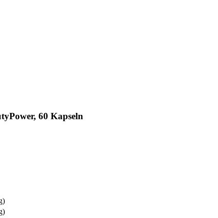
tyPower, 60 Kapseln
g)
g)