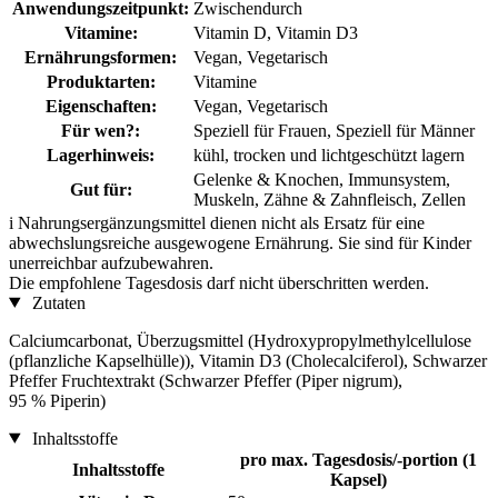
Anwendungszeitpunkt:
Zwischendurch
Vitamine:
Vitamin D, Vitamin D3
Ernährungsformen:
Vegan, Vegetarisch
Produktarten:
Vitamine
Eigenschaften:
Vegan, Vegetarisch
Für wen?:
Speziell für Frauen, Speziell für Männer
Lagerhinweis:
kühl, trocken und lichtgeschützt lagern
Gelenke & Knochen, Immunsystem,
Gut für:
Muskeln, Zähne & Zahnfleisch, Zellen
i
Nahrungsergänzungsmittel dienen nicht als Ersatz für eine
abwechslungsreiche ausgewogene Ernährung. Sie sind für Kinder
unerreichbar aufzubewahren.
Die empfohlene Tagesdosis darf nicht überschritten werden.
Zutaten
Calciumcarbonat, Überzugsmittel (Hydroxypropylmethylcellulose
(pflanzliche Kapselhülle)), Vitamin D3 (Cholecalciferol), Schwarzer
Pfeffer Fruchtextrakt (Schwarzer Pfeffer (Piper nigrum),
95 % Piperin)
Inhaltsstoffe
pro max. Tagesdosis/-portion (1
Inhaltsstoffe
Kapsel)