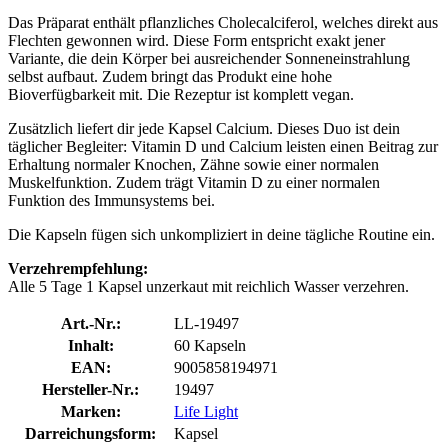
Das Präparat enthält pflanzliches Cholecalciferol, welches direkt aus
Flechten gewonnen wird. Diese Form entspricht exakt jener
Variante, die dein Körper bei ausreichender Sonneneinstrahlung
selbst aufbaut. Zudem bringt das Produkt eine hohe
Bioverfügbarkeit mit. Die Rezeptur ist komplett vegan.
Zusätzlich liefert dir jede Kapsel Calcium. Dieses Duo ist dein
täglicher Begleiter: Vitamin D und Calcium leisten einen Beitrag zur
Erhaltung normaler Knochen, Zähne sowie einer normalen
Muskelfunktion. Zudem trägt Vitamin D zu einer normalen
Funktion des Immunsystems bei.
Die Kapseln fügen sich unkompliziert in deine tägliche Routine ein.
Verzehrempfehlung:
Alle 5 Tage 1 Kapsel unzerkaut mit reichlich Wasser verzehren.
Art.-Nr.:
LL-19497
Inhalt:
60 Kapseln
EAN:
9005858194971
Hersteller-Nr.:
19497
Marken:
Life Light
Darreichungsform:
Kapsel