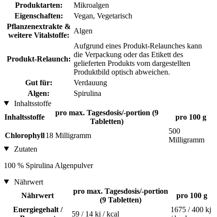
Produktarten:
Mikroalgen
Eigenschaften:
Vegan, Vegetarisch
Pflanzenextrakte &
Algen
weitere Vitalstoffe:
Aufgrund eines Produkt-Relaunches kann
die Verpackung oder das Etikett des
Produkt-Relaunch:
gelieferten Produkts vom dargestellten
Produktbild optisch abweichen.
Gut für:
Verdauung
Algen:
Spirulina
Inhaltsstoffe
pro max. Tagesdosis/-portion (9
Inhaltsstoffe
pro 100 g
Tabletten)
500
Chlorophyll
18 Milligramm
Milligramm
Zutaten
100 % Spirulina Algenpulver
Nährwert
pro max. Tagesdosis/-portion
Nährwert
pro 100 g
(9 Tabletten)
Energiegehalt /
1675 / 400 kj
59 / 14 kj / kcal