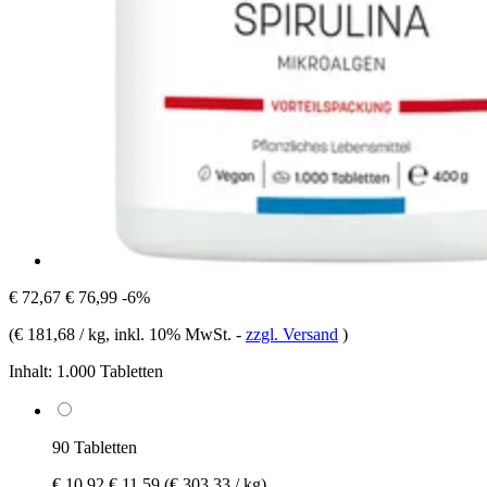
€ 72,67
€ 76,99
-6%
(
€ 181,68 / kg
, inkl. 10% MwSt.
-
zzgl. Versand
)
Inhalt:
1.000 Tabletten
90 Tabletten
€ 10,92
€ 11,59
(€ 303,33 / kg)