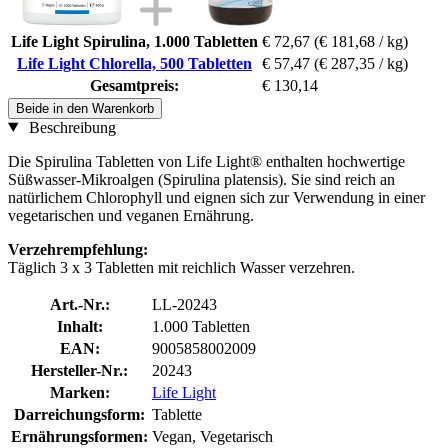
Life Light Spirulina, 1.000 Tabletten
€ 72,67
(€ 181,68 / kg)
Life Light Chlorella, 500 Tabletten
€ 57,47
(€ 287,35 / kg)
Gesamtpreis:
€ 130,14
Beide in den Warenkorb
Beschreibung
Die Spirulina Tabletten von Life Light® enthalten hochwertige
Süßwasser-Mikroalgen (Spirulina platensis). Sie sind reich an
natürlichem Chlorophyll und eignen sich zur Verwendung in einer
vegetarischen und veganen Ernährung.
Verzehrempfehlung:
Täglich 3 x 3 Tabletten mit reichlich Wasser verzehren.
Art.-Nr.:
LL-20243
Inhalt:
1.000 Tabletten
EAN:
9005858002009
Hersteller-Nr.:
20243
Marken:
Life Light
Darreichungsform:
Tablette
Ernährungsformen:
Vegan, Vegetarisch