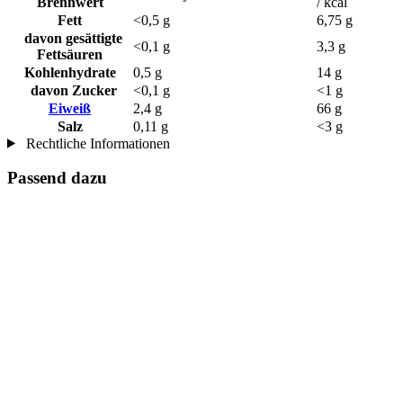
Brennwert
/ kcal
Fett
<0,5 g
6,75 g
davon gesättigte
<0,1 g
3,3 g
Fettsäuren
Kohlenhydrate
0,5 g
14 g
davon Zucker
<0,1 g
<1 g
Eiweiß
2,4 g
66 g
Salz
0,11 g
<3 g
Rechtliche Informationen
Passend dazu