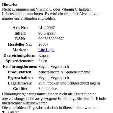
Hinweis:
Nicht zusammen mit Vitamin C oder Vitamin C-haltigen
Lebensmitteln einnehmen. Es wird ein zeitlicher Abstand von
mindestens 2 Stunden empfohlen.
Art.-Nr.:
LL-20067
Inhalt:
90 Kapseln
EAN:
9005858200672
Hersteller-Nr.:
20067
Marken:
Life Light
Darreichungsform:
Kapsel
Spurenelemente:
Selen
Ernährungsformen:
Vegan, Vegetarisch
Produktarten:
Mineralstoffe & Spurenelemente
Eigenschaften:
Vegan, Vegetarisch
Lagerhinweis:
kühl, trocken und lichtgeschützt lagern
Gut für:
Schilddrüse
i
Nahrungsergänzungsmittel dienen nicht als Ersatz für eine
abwechslungsreiche ausgewogene Ernährung. Sie sind für Kinder
unerreichbar aufzubewahren.
Die empfohlene Tagesdosis darf nicht überschritten werden.
Zutaten