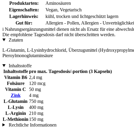
Produktarten:
Aminosäuren
Eigenschaften:
Vegan, Vegetarisch
Lagerhinweis:
kühl, trocken und lichtgeschützt lagern
Gut für:
Allergien - Pollen, Allergien - Unverträglic
i
Nahrungsergänzungsmittel dienen nicht als Ersatz für eine abwechs
Die empfohlene Tagesdosis darf nicht überschritten werden.
Zutaten
L-Glutamin, L-Lysinhydrochlorid, Überzugsmittel (Hydroxypropylmeth
Pteroylmonoglutaminsäure
Inhaltsstoffe
Inhaltsstoffe
pro max. Tagesdosis/-portion (3 Kapseln)
Vitamin B6
2,4 mg
Folsäure
120 mcg
Vitamin C
50 mg
Zink
4 mg
L-Glutamin
750 mg
L-Lysin
400 mg
L-Arginin
210 mg
L-Methionin
150 mg
Rechtliche Informationen