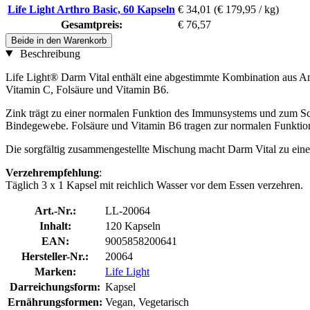
Life Light Arthro Basic, 60 Kapseln
€ 34,01
(€ 179,95 / kg)
Gesamtpreis:
€ 76,57
Beide in den Warenkorb
Beschreibung
Life Light® Darm Vital enthält eine abgestimmte Kombination aus A
Vitamin C, Folsäure und Vitamin B6.
Zink trägt zu einer normalen Funktion des Immunsystems und zum Sch
Bindegewebe. Folsäure und Vitamin B6 tragen zur normalen Funktion
Die sorgfältig zusammengestellte Mischung macht Darm Vital zu einer
Verzehrempfehlung
:
Täglich 3 x 1 Kapsel mit reichlich Wasser vor dem Essen verzehren.
Art.-Nr.:
LL-20064
Inhalt:
120 Kapseln
EAN:
9005858200641
Hersteller-Nr.:
20064
Marken:
Life Light
Darreichungsform:
Kapsel
Ernährungsformen:
Vegan, Vegetarisch