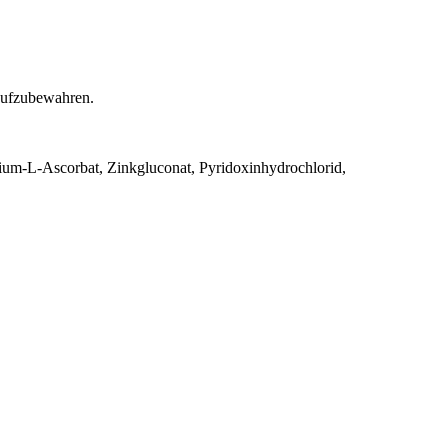
 aufzubewahren.
cium-L-Ascorbat, Zinkgluconat, Pyridoxinhydrochlorid,