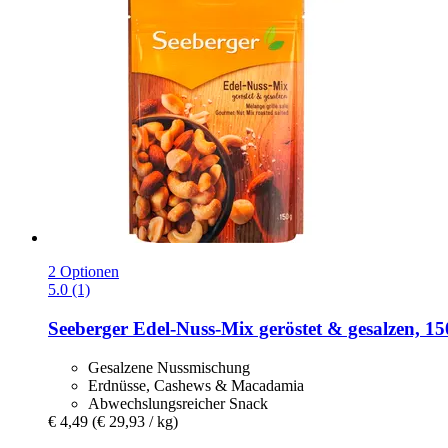
2 Optionen
5.0 (1)
Seeberger
Edel-​Nuss-​Mix geröstet & gesalzen, 15
Gesalzene Nussmischung
Erdnüsse, Cashews & Macadamia
Abwechslungsreicher Snack
€ 4,49
(€ 29,93 / kg)