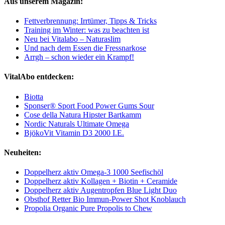
Aus unserem Magazin:
Fettverbrennung: Irrtümer, Tipps & Tricks
Training im Winter: was zu beachten ist
Neu bei Vitalabo – Naturaslim
Und nach dem Essen die Fressnarkose
Arrgh – schon wieder ein Krampf!
VitalAbo entdecken:
Biotta
Sponser® Sport Food Power Gums Sour
Cose della Natura Hipster Bartkamm
Nordic Naturals Ultimate Omega
BjökoVit Vitamin D3 2000 I.E.
Neuheiten:
Doppelherz aktiv Omega-3 1000 Seefischöl
Doppelherz aktiv Kollagen + Biotin + Ceramide
Doppelherz aktiv Augentropfen Blue Light Duo
Obsthof Retter Bio Immun-Power Shot Knoblauch
Propolia Organic Pure Propolis to Chew