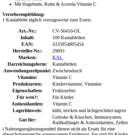
Mit Hagebutte, Rutin & Acerola Vitamin C
Verzehrempfehlung:
1 Kautablette täglich vorzugsweise zum Essen.
Art.-Nr.:
CV-56410-OL
Inhalt:
100 Kautabletten
EAN:
4335854805454
Hersteller-Nr.:
29693
Marken:
KAL
Darreichungsform:
Kautabletten
Anwendungszeitpunkt:
Zwischendurch
Vitamine:
Vitamin C
Produktarten:
Kindervitamine, Vitamine
Eigenschaften:
Fruktosefrei
Für wen?:
Für Kinder
Antioxidantien:
Vitamin C
Lagerhinweis:
kühl, trocken und lichtgeschützt lagern
Gelenke & Knochen, Immunsystem,
Gut für:
Radikalfänger & Antioxidantien, Zellen
i
Nahrungsergänzungsmittel dienen nicht als Ersatz für eine
abwechslungsreiche ausgewogene Ernährung. Sie sind für Kinder