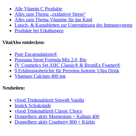
Alle Vitamin C Produkte
Alles zum Thema „oxidativer Stress“
Alles zum Thema Vitamine für das Kind
Lutsch- & Kautabletten zur Unterstützung des Immunsystems
Produkte bei Erkältungen
VitalAbo entdecken:
Pure Encapsulations®
Purasana Sport Formula Mix 2.0, Bio
JV Cosmetics Set AHC Classic® & BromEx Foamer®
9 Erfahrungsberichte für Peeroton Isotonic Ultra Drink
Vitamaze Calcium 400 mg
Neuheiten:
yfood Trinkmahlzeit Smooth Vanilla
Instick Schokolade
yfood Trinkmahlzeit Classic Choco
Doppelherz aktiv Magnesium + Kalium 400
Doppelherz aktiv Cranberry 800 + Kürbis