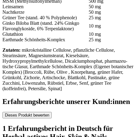
MSM (Methylsulfonylmethan)
500 mg
Leinsamen
50 mg
Nachtkerze
50 mg
Grüner Tee (stand. 40 % Polyphenole)
25 mg
Ginko Biloba Blatt (stand. 24% Ginkgo
10 mg
Flavonglykoside, 6% Terpenlaktone)
Glutathion
10 mg
Earthmade Schönheits-Komplex
25 mg
Zutaten:
mikrokristalline Cellulose, pflanzliche Cellulose,
Stearinsäure, Magnesiumstearat, Kieselsäure,
Hydroxypropylmethylcellulose, Dicalciumphosphat, pharmazeu­
tische Glasur, Earthmade Schönheits-Komplex (Eigener botanischer
Komplex) [Broccoli, Rübe, Olive , Knorpeltang, grüner Hafer,
Grünkohl, Zichorie, Artischocke, Blattkohl, Pastinake, grüne
Zucchini, Löwenzahn, Rübstiel, Erbse, Senf, grüner Tee
(koffeinfrei), Petersilie, Spinat]
Erfahrungsberichte unserer Kund:innen
Dieses Produkt bewerten
1 Erfahrungsbericht in Deutsch für
Herbal actives Hair, Skin & Nails -