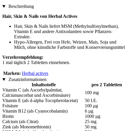
Beschreibung
Hair, Skin & Nails von Herbal Actives
Hair, Skin & Nails liefert MSM (Methylsulfonylmethan),
Vitamin E und andere Antixodantien sowie Pflanzen-
Extrakte.
Hypo-Allergen, Frei von Hefe, Weizen, Mais, Soja und
Milch, ohne künstliche Farbstoffe und Konservierungsmittel
Verzehrempfehlung:
1 mal täglich 2 Tabletten einnehmen.
Marken:
Herbal actives
Zusatzinformationen
Inhaltsstoffe
pro 2 Tabletten
Vitamin C (als Ascorbylpalmitat,
100 mg
Calciumascorbat und Ascorbinsäure)
Vitamin E (als d-alpha Tocopherolacetat)
50 I.E.
Folsäure
100 µg
Vitamin B12 (als Cyanocobalamin)
6 µg
Biotin
1000 µg
Calcium (als Citrat)
25 mg
Zink (als Monomethionin)
50 mg