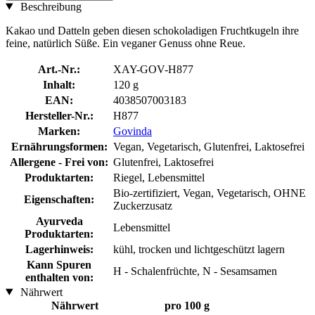
Beschreibung
Kakao und Datteln geben diesen schokoladigen Fruchtkugeln ihre
feine, natürlich Süße. Ein veganer Genuss ohne Reue.
Art.-Nr.:
XAY-GOV-H877
Inhalt:
120 g
EAN:
4038507003183
Hersteller-Nr.:
H877
Marken:
Govinda
Ernährungsformen:
Vegan, Vegetarisch, Glutenfrei, Laktosefrei
Allergene - Frei von:
Glutenfrei, Laktosefrei
Produktarten:
Riegel, Lebensmittel
Bio-zertifiziert, Vegan, Vegetarisch, OHNE
Eigenschaften:
Zuckerzusatz
Ayurveda
Lebensmittel
Produktarten:
Lagerhinweis:
kühl, trocken und lichtgeschützt lagern
Kann Spuren
H - Schalenfrüchte, N - Sesamsamen
enthalten von:
Nährwert
Nährwert
pro 100 g