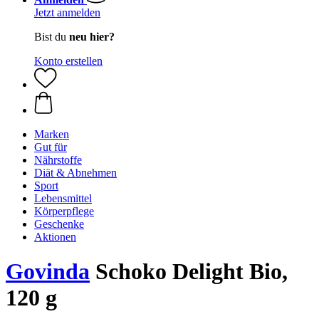
Jetzt anmelden
Bist du
neu hier?
Konto erstellen
Marken
Gut für
Nährstoffe
Diät & Abnehmen
Sport
Lebensmittel
Körperpflege
Geschenke
Aktionen
Govinda
Schoko Delight Bio,
120 g