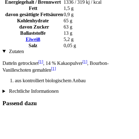
Energiegehalt / Brennwert
1336 / 319 kj / kcal
Fett
1,5 g
davon gesättigte Fettsäuren
0,9 g
Kohlenhydrate
65 g
davon Zucker
63 g
Ballaststoffe
13 g
Eiweiß
5,2 g
Salz
0,05 g
Zutaten
[1]
[1]
Datteln getrocknet
, 14 % Kakaopulver
, Bourbon-
[1]
Vanilleschoten gemahlen
aus kontrolliert biologischem Anbau
Rechtliche Informationen
Passend dazu