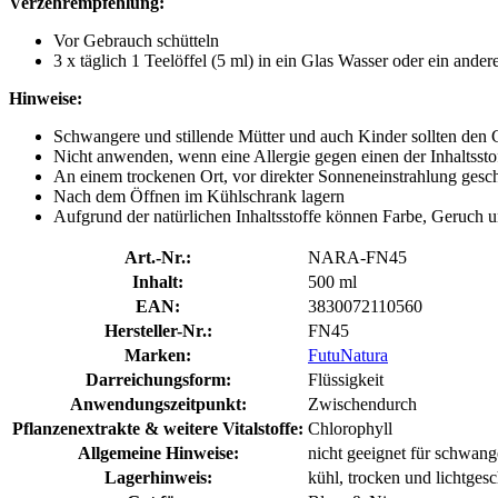
Verzehrempfehlung:
Vor Gebrauch schütteln
3 x täglich 1 Teelöffel (5 ml) in ein Glas Wasser oder ein and
Hinweise:
Schwangere und stillende Mütter und auch Kinder sollten den C
Nicht anwenden, wenn eine Allergie gegen einen der Inhaltsstof
An einem trockenen Ort, vor direkter Sonneneinstrahlung gesc
Nach dem Öffnen im Kühlschrank lagern
Aufgrund der natürlichen Inhaltsstoffe können Farbe, Geruch u
Art.-Nr.:
NARA-FN45
Inhalt:
500 ml
EAN:
3830072110560
Hersteller-Nr.:
FN45
Marken:
FutuNatura
Darreichungsform:
Flüssigkeit
Anwendungszeitpunkt:
Zwischendurch
Pflanzenextrakte & weitere Vitalstoffe:
Chlorophyll
Allgemeine Hinweise:
nicht geeignet für schwange
Lagerhinweis:
kühl, trocken und lichtgesc