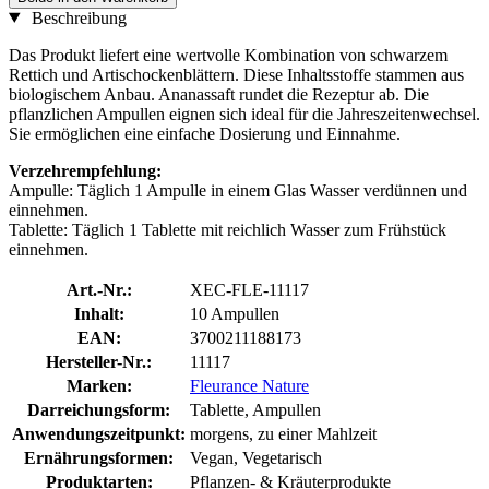
Beschreibung
Das Produkt liefert eine wertvolle Kombination von schwarzem
Rettich und Artischockenblättern. Diese Inhaltsstoffe stammen aus
biologischem Anbau. Ananassaft rundet die Rezeptur ab. Die
pflanzlichen Ampullen eignen sich ideal für die Jahreszeitenwechsel.
Sie ermöglichen eine einfache Dosierung und Einnahme.
Verzehrempfehlung:
Ampulle: Täglich 1 Ampulle in einem Glas Wasser verdünnen und
einnehmen.
Tablette: Täglich 1 Tablette mit reichlich Wasser zum Frühstück
einnehmen.
Art.-Nr.:
XEC-FLE-11117
Inhalt:
10 Ampullen
EAN:
3700211188173
Hersteller-Nr.:
11117
Marken:
Fleurance Nature
Darreichungsform:
Tablette, Ampullen
Anwendungszeitpunkt:
morgens, zu einer Mahlzeit
Ernährungsformen:
Vegan, Vegetarisch
Produktarten:
Pflanzen- & Kräuterprodukte