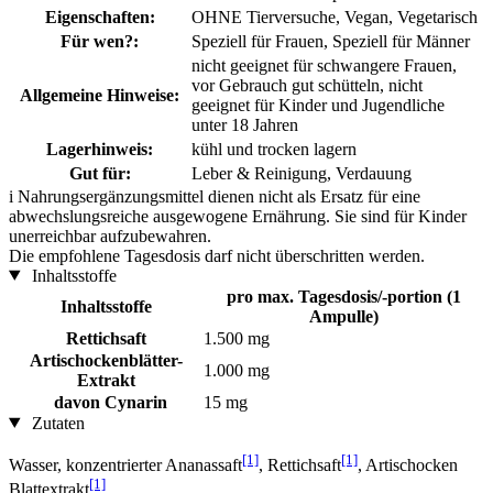
Eigenschaften:
OHNE Tierversuche, Vegan, Vegetarisch
Für wen?:
Speziell für Frauen, Speziell für Männer
nicht geeignet für schwangere Frauen,
vor Gebrauch gut schütteln, nicht
Allgemeine Hinweise:
geeignet für Kinder und Jugendliche
unter 18 Jahren
Lagerhinweis:
kühl und trocken lagern
Gut für:
Leber & Reinigung, Verdauung
i
Nahrungsergänzungsmittel dienen nicht als Ersatz für eine
abwechslungsreiche ausgewogene Ernährung. Sie sind für Kinder
unerreichbar aufzubewahren.
Die empfohlene Tagesdosis darf nicht überschritten werden.
Inhaltsstoffe
pro max. Tagesdosis/-portion (1
Inhaltsstoffe
Ampulle)
Rettichsaft
1.500 mg
Artischockenblätter-
1.000 mg
Extrakt
davon Cynarin
15 mg
Zutaten
[1]
[1]
Wasser, konzentrierter Ananassaft
, Rettichsaft
, Artischocken
[1]
Blattextrakt