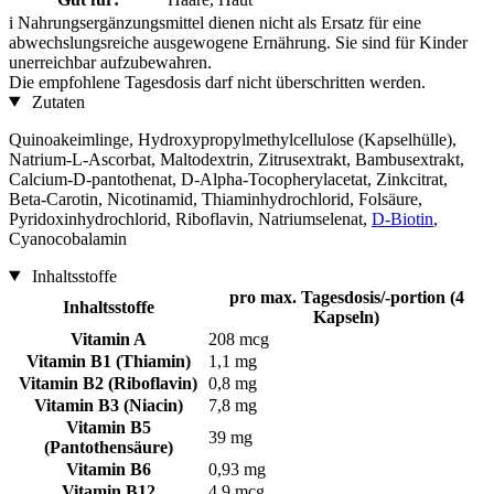
i
Nahrungsergänzungsmittel dienen nicht als Ersatz für eine
abwechslungsreiche ausgewogene Ernährung. Sie sind für Kinder
unerreichbar aufzubewahren.
Die empfohlene Tagesdosis darf nicht überschritten werden.
Zutaten
Quinoakeimlinge, Hydroxypropylmethylcellulose (Kapselhülle),
Natrium-L-Ascorbat, Maltodextrin, Zitrusextrakt, Bambusextrakt,
Calcium-D-pantothenat, D-Alpha-Tocopherylacetat, Zinkcitrat,
Beta-Carotin, Nicotinamid, Thiaminhydrochlorid, Folsäure,
Pyridoxinhydrochlorid, Riboflavin, Natriumselenat,
D‑Biotin
,
Cyanocobalamin
Inhaltsstoffe
pro max. Tagesdosis/-portion (4
Inhaltsstoffe
Kapseln)
Vitamin A
208 mcg
Vitamin B1 (Thiamin)
1,1 mg
Vitamin B2 (Riboflavin)
0,8 mg
Vitamin B3 (Niacin)
7,8 mg
Vitamin B5
39 mg
(Pantothensäure)
Vitamin B6
0,93 mg
Vitamin B12
4,9 mcg