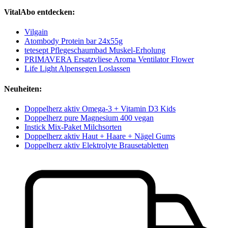
VitalAbo entdecken:
Vilgain
Atombody Protein bar 24x55g
tetesept Pflegeschaumbad Muskel-Erholung
PRIMAVERA Ersatzvliese Aroma Ventilator Flower
Life Light Alpensegen Loslassen
Neuheiten:
Doppelherz aktiv Omega-3 + Vitamin D3 Kids
Doppelherz pure Magnesium 400 vegan
Instick Mix-Paket Milchsorten
Doppelherz aktiv Haut + Haare + Nägel Gums
Doppelherz aktiv Elektrolyte Brausetabletten