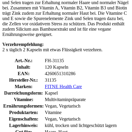
und Selen tragen zur Erhaltung normaler Haare und normaler Nägel
bei. Zusammen mit Vitamin A, Vitamin B2, Vitamin B3 und Biotin
trägt Zink zudem zur Erhaltung normaler Haut bei. Die Vitamine C
und E sowie die Spurenelemente Zink und Selen tragen dazu bei,
die Zellen vor oxidativem Stress zu schützen. Das Produkt enthält
zudem Silicium aus Bambusextrakt und ist für eine vegane
Ernährungsweise geeignet.
Verzehrempfehlung:
2 x täglich 2 Kapseln mit etwas Flüssigkeit verzehren.
Art.-Nr.:
FH-31135
Inhalt:
120 Kapseln
EAN:
4260651310286
Hersteller-Nr.:
31135
Marken:
FITNE Health Care
Darreichungsform:
Kapsel
Vitamine:
Multivitaminpräparate
Ernährungsformen:
Vegan, Vegetarisch
Produktarten:
Vitamine
Eigenschaften:
Vegan, Vegetarisch
Lagerhinweis:
kühl, trocken und lichtgeschützt lagern
Gut für:
Haare, Haut