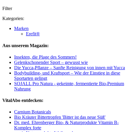
Filter
Kategorien:
Marken
Erefit®
Aus unserem Magazin:
Insekten, die Plage des Sommers!
Gelenkschonender Sport – gewusst wie
Die Yucca-Pflanze – Sanfte Reinigung von innen mit Yucca
Bodybuilding- und Kraftsport – Wie der Einstieg in diese
Sportarten gelingt
SOJALL Pro Natura - gekeimte, fermentierte Bio-Premium
Nahrung
VitalAbo entdecken:
Carnium Botanicals
Bio Kräuter Bittertropfen 'Bitter ist das neue Süß'
Dr. med. Ehrenberger Bio- & Naturprodukte Vitamin B-
Komplex forte