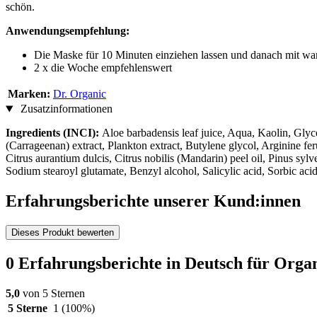
schön.
Anwendungsempfehlung:
Die Maske für 10 Minuten einziehen lassen und danach mit w
2 x die Woche empfehlenswert
Marken:
Dr. Organic
Zusatzinformationen
Ingredients (INCI):
Aloe barbadensis leaf juice, Aqua, Kaolin, Glyce
(Carrageenan) extract, Plankton extract, Butylene glycol, Arginine fer
Citrus aurantium dulcis, Citrus nobilis (Mandarin) peel oil, Pinus sylv
Sodium stearoyl glutamate, Benzyl alcohol, Salicylic acid, Sorbic ac
Erfahrungsberichte unserer Kund:innen
Dieses Produkt bewerten
0 Erfahrungsberichte in Deutsch für Org
5,0
von 5 Sternen
5 Sterne
1
(100%)