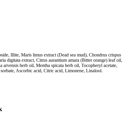
oside, Illite, Maris limus extract (Dead sea mud), Chondrus crispus
 digitata extract, Citrus aurantium amara (Bitter orange) leaf oil,
a arvensis herb oil, Mentha spicata herb oil, Tocopheryl acetate,
orbate, Ascorbic acid, Citric acid, Limonene, Linalool.
k