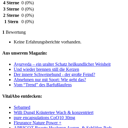
4 Sterne
0
(0%)
3 Sterne
0
(0%)
2 Sterne
0
(0%)
1 Stern
0
(0%)
1
Bewertung
Keine Erfahrungsberichte vorhanden.
Aus unserem Magazin:
Ayurveda – ein uralter Schatz heilkundlicher Weisheit
Und wieder brennen still die Kerzen
Der innere Schweinehund - der große Feind?
Abnehmen nur mit Sport: Wie geht das?
Vom “Trend” des Barfußlaufens
VitalAbo entdecken:
Sebamed
Willi Dungl Kräutertee Wach & konzentriert
pure encapsulations CoQ10 30mg
Fleurance Nature Power +
APRICOT Beauty Hyaluron Augen‑ & Schläfen‑Pads