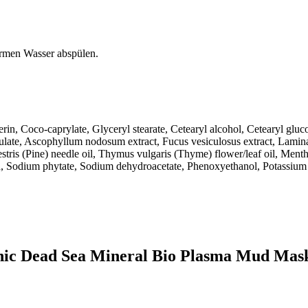
armen Wasser abspülen.
rin, Coco-caprylate, Glyceryl stearate, Cetearyl alcohol, Cetearyl gluc
ulate, Ascophyllum nodosum extract, Fucus vesiculosus extract, Laminaria
estris (Pine) needle oil, Thymus vulgaris (Thyme) flower/leaf oil, Menth
id, Sodium phytate, Sodium dehydroacetate, Phenoxyethanol, Potassium s
anic Dead Sea Mineral Bio Plasma Mud Mas