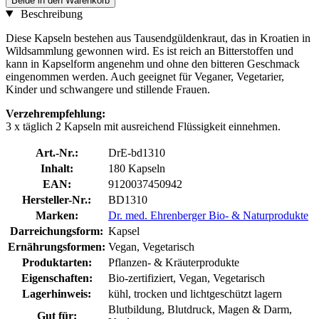
Beide in den Warenkorb
Beschreibung
Diese Kapseln bestehen aus Tausendgüldenkraut, das in Kroatien in
Wildsammlung gewonnen wird. Es ist reich an Bitterstoffen und
kann in Kapselform angenehm und ohne den bitteren Geschmack
eingenommen werden. Auch geeignet für Veganer, Vegetarier,
Kinder und schwangere und stillende Frauen.
Verzehrempfehlung:
3 x täglich 2 Kapseln mit ausreichend Flüssigkeit einnehmen.
Art.-Nr.:
DrE-bd1310
Inhalt:
180 Kapseln
EAN:
9120037450942
Hersteller-Nr.:
BD1310
Marken:
Dr. med. Ehrenberger Bio- & Naturprodukte
Darreichungsform:
Kapsel
Ernährungsformen:
Vegan, Vegetarisch
Produktarten:
Pflanzen- & Kräuterprodukte
Eigenschaften:
Bio-zertifiziert, Vegan, Vegetarisch
Lagerhinweis:
kühl, trocken und lichtgeschützt lagern
Blutbildung, Blutdruck, Magen & Darm,
Gut für: