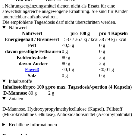
i
Nahrungsergänzungsmittel dienen nicht als Ersatz für eine
abwechslungsreiche ausgewogene Ernährung. Sie sind für Kinder
unerreichbar aufzubewahren.
Die empfohlene Tagesdosis darf nicht überschritten werden.
Nährwert
Nährwert
pro 100 g
pro 4 Kapseln
Energiegehalt / Brennwert
1537 / 367 kj / kcal
38 / 9 kj / kcal
Fett
<0,5 g
0 g
davon gesättigte Fettsäuren
0 g
0 g
Kohlenhydrate
80 g
2 g
davon Zucker
80 g
2 g
Eiweiß
<0,1 g
<0,01 g
Salz
0 g
0 g
Inhaltsstoffe
Inhaltsstoffe
pro 100 g
pro max. Tagesdosis/-portion (4 Kapseln)
D-Mannose
80 g
2 g
Zutaten
D-Mannose, Hydroxypropylmethylcellulose (Kapsel), Füllstoff
(Mikrokristalline Cellulose), Antioxidationsmittel (Ascorbylpalmitat)
Rechtliche Informationen