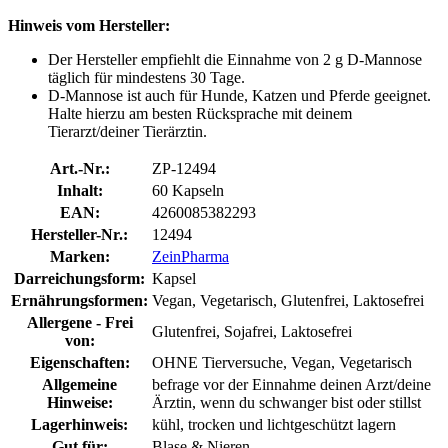
Hinweis vom Hersteller:
Der Hersteller empfiehlt die Einnahme von 2 g D-Mannose
täglich für mindestens 30 Tage.
D-Mannose ist auch für Hunde, Katzen und Pferde geeignet.
Halte hierzu am besten Rücksprache mit deinem
Tierarzt/deiner Tierärztin.
Art.-Nr.:
ZP-12494
Inhalt:
60 Kapseln
EAN:
4260085382293
Hersteller-Nr.:
12494
Marken:
ZeinPharma
Darreichungsform:
Kapsel
Ernährungsformen:
Vegan, Vegetarisch, Glutenfrei, Laktosefrei
Allergene - Frei
Glutenfrei, Sojafrei, Laktosefrei
von:
Eigenschaften:
OHNE Tierversuche, Vegan, Vegetarisch
Allgemeine
befrage vor der Einnahme deinen Arzt/deine
Hinweise:
Ärztin, wenn du schwanger bist oder stillst
Lagerhinweis:
kühl, trocken und lichtgeschützt lagern
Gut für:
Blase & Nieren