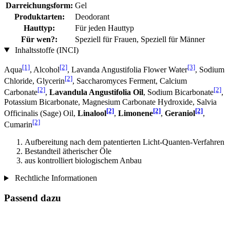
Darreichungsform:
Gel
Produktarten:
Deodorant
Hauttyp:
Für jeden Hauttyp
Für wen?:
Speziell für Frauen, Speziell für Männer
Inhaltsstoffe (INCI)
[1]
[2]
[3]
Aqua
, Alcohol
, Lavanda Angustifolia Flower Water
, Sodium
[2]
Chloride, Glycerin
, Saccharomyces Ferment, Calcium
[2]
[2]
Carbonate
,
Lavandula Angustifolia Oil
, Sodium Bicarbonate
,
Potassium Bicarbonate, Magnesium Carbonate Hydroxide, Salvia
[2]
[2]
[2]
Officinalis (Sage) Oil,
Linalool
,
Limonene
,
Geraniol
,
[2]
Cumarin
Aufbereitung nach dem patentierten Licht-Quanten-Verfahren
Bestandteil ätherischer Öle
aus kontrolliert biologischem Anbau
Rechtliche Informationen
Passend dazu