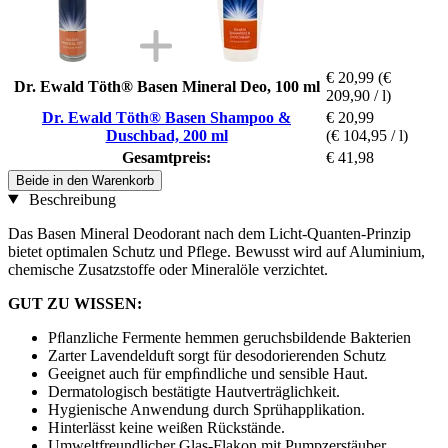
€ 20,99
(€
Dr. Ewald Töth® Basen Mineral Deo, 100 ml
209,90 / l)
Dr. Ewald Töth® Basen Shampoo &
€ 20,99
Duschbad, 200 ml
(€ 104,95 / l)
Gesamtpreis:
€ 41,98
Beide in den Warenkorb
Beschreibung
Das Basen Mineral Deodorant nach dem Licht-Quanten-Prinzip
bietet optimalen Schutz und Pflege. Bewusst wird auf Aluminium,
chemische Zusatzstoffe oder Mineralöle verzichtet.
GUT ZU WISSEN:
Pﬂanzliche Fermente hemmen geruchsbildende Bakterien
Zarter Lavendelduft sorgt für desodorierenden Schutz
Geeignet auch für empﬁndliche und sensible Haut.
Dermatologisch bestätigte Hautverträglichkeit.
Hygienische Anwendung durch Sprühapplikation.
Hinterlässt keine weißen Rückstände.
Umweltfreundlicher Glas-Flakon mit Pumpzerstäuber.