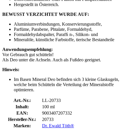
Hergestellt in Österreich.
BEWUSST VERZICHTET WURDE AUF:
Aluminiumverbindungen, Konservierungsstoffe,
Parfüme, Parabene, Phtalate, Formaldehyd,
Formaldehydabspalter, Parafﬁ n-, Silikon- und
Mineralöle, künstliche Farbstoffe, tierische Bestandteile
Anwendungsempfehlung:
Vor Gebrauch gut schütteln!
Als Deo unter die Achseln. Auch als Fußdeo geeignet.
Hinweis:
Im Basen Mineral Deo befinden sich 3 kleine Glaskugeln,
welche beim Schütteln die Verteilung der Mineralstoffe
optimieren.
Art.-Nr.:
LL-20733
Inhalt:
100 ml
EAN:
9003407207332
Hersteller-Nr.:
20733
Marken:
Dr. Ewald Töth®