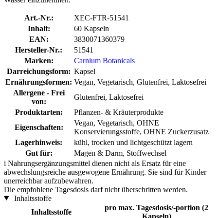
Art.-Nr.:
XEC-FTR-51541
Inhalt:
60 Kapseln
EAN:
3830071360379
Hersteller-Nr.:
51541
Marken:
Carnium Botanicals
Darreichungsform:
Kapsel
Ernährungsformen:
Vegan, Vegetarisch, Glutenfrei, Laktosefrei
Allergene - Frei
Glutenfrei, Laktosefrei
von:
Produktarten:
Pflanzen- & Kräuterprodukte
Vegan, Vegetarisch, OHNE
Eigenschaften:
Konservierungsstoffe, OHNE Zuckerzusatz
Lagerhinweis:
kühl, trocken und lichtgeschützt lagern
Gut für:
Magen & Darm, Stoffwechsel
i
Nahrungsergänzungsmittel dienen nicht als Ersatz für eine
abwechslungsreiche ausgewogene Ernährung. Sie sind für Kinder
unerreichbar aufzubewahren.
Die empfohlene Tagesdosis darf nicht überschritten werden.
Inhaltsstoffe
pro max. Tagesdosis/-portion (2
Inhaltsstoffe
Kapseln)