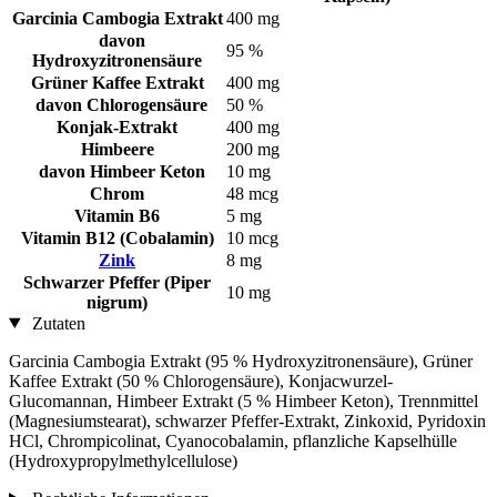
Garcinia Cambogia Extrakt
400 mg
davon
95 %
Hydroxyzitronensäure
Grüner Kaffee Extrakt
400 mg
davon Chlorogensäure
50 %
Konjak-Extrakt
400 mg
Himbeere
200 mg
davon Himbeer Keton
10 mg
Chrom
48 mcg
Vitamin B6
5 mg
Vitamin B12 (Cobalamin)
10 mcg
Zink
8 mg
Schwarzer Pfeffer (Piper
10 mg
nigrum)
Zutaten
Garcinia Cambogia Extrakt (95 % Hydroxyzitronensäure), Grüner
Kaffee Extrakt (50 % Chlorogensäure), Konjacwurzel-
Glucomannan, Himbeer Extrakt (5 % Himbeer Keton), Trennmittel
(Magnesiumstearat), schwarzer Pfeffer-Extrakt, Zinkoxid, Pyridoxin
HCl, Chrompicolinat, Cyanocobalamin, pflanzliche Kapselhülle
(Hydroxypropylmethylcellulose)