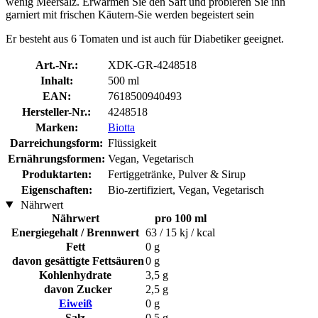
wenig Meersalz. Erwärmen Sie den Saft und probieren Sie ihn
garniert mit frischen Käutern-Sie werden begeistert sein
Er besteht aus 6 Tomaten und ist auch für Diabetiker geeignet.
Art.-Nr.:
XDK-GR-4248518
Inhalt:
500 ml
EAN:
7618500940493
Hersteller-Nr.:
4248518
Marken:
Biotta
Darreichungsform:
Flüssigkeit
Ernährungsformen:
Vegan, Vegetarisch
Produktarten:
Fertiggetränke, Pulver & Sirup
Eigenschaften:
Bio-zertifiziert, Vegan, Vegetarisch
Nährwert
Nährwert
pro 100 ml
Energiegehalt / Brennwert
63 / 15 kj / kcal
Fett
0 g
davon gesättigte Fettsäuren
0 g
Kohlenhydrate
3,5 g
davon Zucker
2,5 g
Eiweiß
0 g
Salz
0,5 g