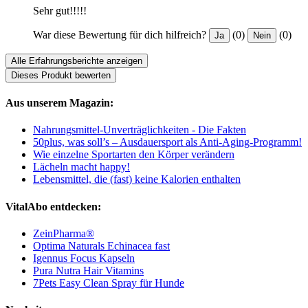
Sehr gut!!!!!
War diese Bewertung für dich hilfreich?
(0)
(0)
Ja
Nein
Alle Erfahrungsberichte anzeigen
Dieses Produkt bewerten
Aus unserem Magazin:
Nahrungsmittel-Unverträglichkeiten - Die Fakten
50plus, was soll’s – Ausdauersport als Anti-Aging-Programm!
Wie einzelne Sportarten den Körper verändern
Lächeln macht happy!
Lebensmittel, die (fast) keine Kalorien enthalten
VitalAbo entdecken:
ZeinPharma®
Optima Naturals Echinacea fast
Igennus Focus Kapseln
Pura Nutra Hair Vitamins
7Pets Easy Clean Spray für Hunde