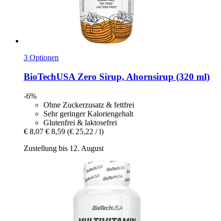
3 Optionen
BioTechUSA
Zero Sirup, Ahornsirup (320 ml)
-6%
Ohne Zuckerzusatz & fettfrei
Sehr geringer Kaloriengehalt
Glutenfrei & laktosefrei
€ 8,07
€ 8,59
(€ 25,22 / l)
Zustellung bis 12. August