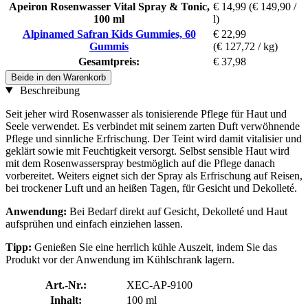
Apeiron Rosenwasser Vital Spray & Tonic,
€ 14,99
(€ 149,90 /
100 ml
l)
Alpinamed Safran Kids Gummies, 60
€ 22,99
Gummis
(€ 127,72 / kg)
Gesamtpreis:
€ 37,98
Beide in den Warenkorb
Beschreibung
Seit jeher wird Rosenwasser als tonisierende Pflege für Haut und
Seele verwendet. Es verbindet mit seinem zarten Duft verwöhnende
Pflege und sinnliche Erfrischung. Der Teint wird damit vitalisier und
geklärt sowie mit Feuchtigkeit versorgt. Selbst sensible Haut wird
mit dem Rosenwasserspray bestmöglich auf die Pflege danach
vorbereitet. Weiters eignet sich der Spray als Erfrischung auf Reisen,
bei trockener Luft und an heißen Tagen, für Gesicht und Dekolleté.
Anwendung:
Bei Bedarf direkt auf Gesicht, Dekolleté und Haut
aufsprühen und einfach einziehen lassen.
Tipp:
Genießen Sie eine herrlich kühle Auszeit, indem Sie das
Produkt vor der Anwendung im Kühlschrank lagern.
Art.-Nr.:
XEC-AP-9100
Inhalt:
100 ml