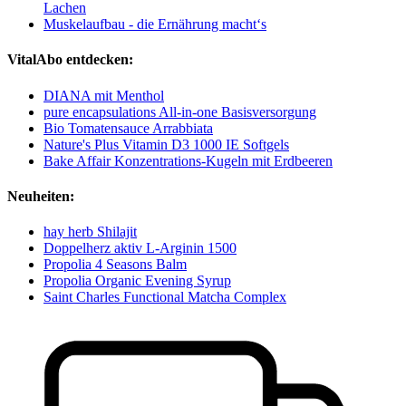
Lachen
Muskelaufbau - die Ernährung macht‘s
VitalAbo entdecken:
DIANA mit Menthol
pure encapsulations All-in-one Basisversorgung
Bio Tomatensauce Arrabbiata
Nature's Plus Vitamin D3 1000 IE Softgels
Bake Affair Konzentrations-Kugeln mit Erdbeeren
Neuheiten:
hay herb Shilajit
Doppelherz aktiv L-Arginin 1500
Propolia 4 Seasons Balm
Propolia Organic Evening Syrup
Saint Charles Functional Matcha Complex