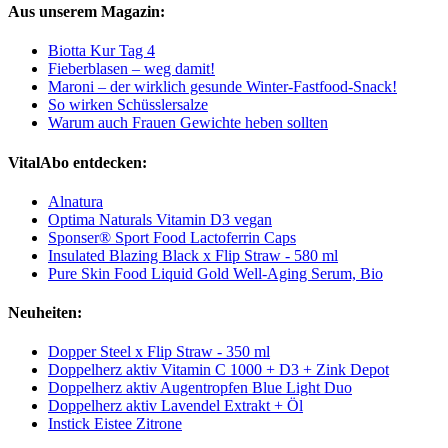
Aus unserem Magazin:
Biotta Kur Tag 4
Fieberblasen – weg damit!
Maroni – der wirklich gesunde Winter-Fastfood-Snack!
So wirken Schüsslersalze
Warum auch Frauen Gewichte heben sollten
VitalAbo entdecken:
Alnatura
Optima Naturals Vitamin D3 vegan
Sponser® Sport Food Lactoferrin Caps
Insulated Blazing Black x Flip Straw - 580 ml
Pure Skin Food Liquid Gold Well-Aging Serum, Bio
Neuheiten:
Dopper Steel x Flip Straw - 350 ml
Doppelherz aktiv Vitamin C 1000 + D3 + Zink Depot
Doppelherz aktiv Augentropfen Blue Light Duo
Doppelherz aktiv Lavendel Extrakt + Öl
Instick Eistee Zitrone