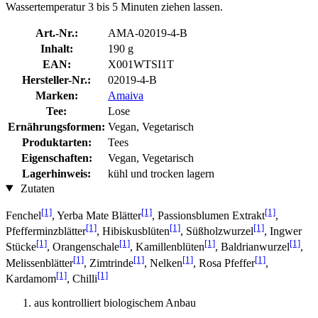
Wassertemperatur 3 bis 5 Minuten ziehen lassen.
Art.-Nr.:
AMA-02019-4-B
Inhalt:
190 g
EAN:
X001WTSI1T
Hersteller-Nr.:
02019-4-B
Marken:
Amaiva
Tee:
Lose
Ernährungsformen:
Vegan, Vegetarisch
Produktarten:
Tees
Eigenschaften:
Vegan, Vegetarisch
Lagerhinweis:
kühl und trocken lagern
Zutaten
[1]
[1]
[1]
Fenchel
, Yerba Mate Blätter
, Passionsblumen Extrakt
,
[1]
[1]
[1]
Pfefferminzblätter
, Hibiskusblüten
, Süßholzwurzel
, Ingwer
[1]
[1]
[1]
[1]
Stücke
, Orangenschale
, Kamillenblüten
, Baldrianwurzel
,
[1]
[1]
[1]
[1]
Melissenblätter
, Zimtrinde
, Nelken
, Rosa Pfeffer
,
[1]
[1]
Kardamom
, Chilli
aus kontrolliert biologischem Anbau