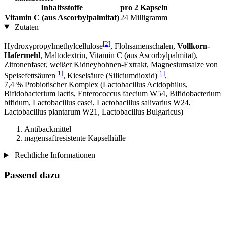
Inhaltsstoffe
pro 2 Kapseln
Vitamin C (aus Ascorbylpalmitat)
24 Milligramm
Zutaten
[2]
Hydroxypropylmethylcellulose
, Flohsamenschalen,
Vollkorn-
Hafermehl
, Maltodextrin, Vitamin C (aus Ascorbylpalmitat),
Zitronenfaser, weißer Kidneybohnen-Extrakt, Magnesiumsalze von
[1]
[1]
Speisefettsäuren
, Kieselsäure (Siliciumdioxid)
,
7,4 % Probiotischer Komplex (Lactobacillus Acidophilus,
Bifidobacterium lactis, Enterococcus faecium W54, Bifidobacterium
bifidum, Lactobacillus casei, Lactobacillus salivarius W24,
Lactobacillus plantarum W21, Lactobacillus Bulgaricus)
Antibackmittel
magensaftresistente Kapselhülle
Rechtliche Informationen
Passend dazu