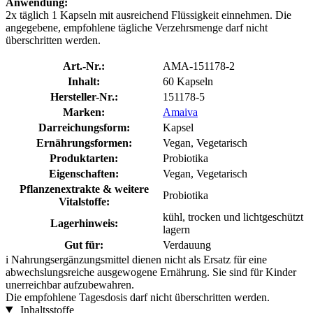
Anwendung:
2x täglich 1 Kapseln mit ausreichend Flüssigkeit einnehmen. Die
angegebene, empfohlene tägliche Verzehrsmenge darf nicht
überschritten werden.
Art.-Nr.:
AMA-151178-2
Inhalt:
60 Kapseln
Hersteller-Nr.:
151178-5
Marken:
Amaiva
Darreichungsform:
Kapsel
Ernährungsformen:
Vegan, Vegetarisch
Produktarten:
Probiotika
Eigenschaften:
Vegan, Vegetarisch
Pflanzenextrakte & weitere
Probiotika
Vitalstoffe:
kühl, trocken und lichtgeschützt
Lagerhinweis:
lagern
Gut für:
Verdauung
i
Nahrungsergänzungsmittel dienen nicht als Ersatz für eine
abwechslungsreiche ausgewogene Ernährung. Sie sind für Kinder
unerreichbar aufzubewahren.
Die empfohlene Tagesdosis darf nicht überschritten werden.
Inhaltsstoffe