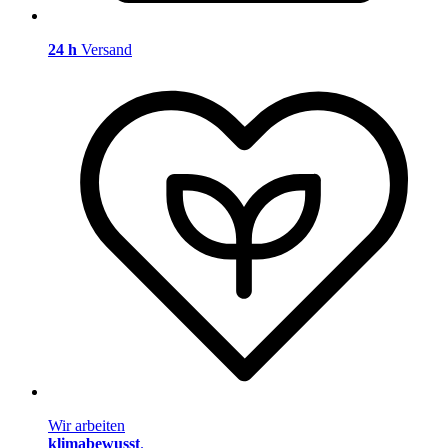
24 h
Versand
Wir arbeiten
klimabewusst
.