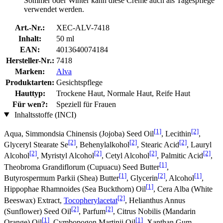
Sommer oder Winter kann diese Creme auch als Tagespflege
verwendet werden.
Art.-Nr.:
XEC-ALV-7418
Inhalt:
50 ml
EAN:
4013640074184
Hersteller-Nr.:
7418
Marken:
Alva
Produktarten:
Gesichtspflege
Hauttyp:
Trockene Haut, Normale Haut, Reife Haut
Für wen?:
Speziell für Frauen
Inhaltsstoffe (INCI)
[1]
[2]
Aqua, Simmondsia Chinensis (Jojoba) Seed Oil
, Lecithin
,
[2]
[2]
[2]
Glyceryl Stearate Se
, Behenylalkohol
, Stearic Acid
, Lauryl
[2]
[2]
[2]
[2]
Alcohol
, Myristyl Alcohol
, Cetyl Alcohol
, Palmitic Acid
,
[1]
Theobroma Grandiflorum (Cupuacu) Seed Butter
,
[1]
[2]
[1]
Butyrospermum Parkii (Shea) Butter
, Glycerin
, Alcohol
,
[1]
Hippophae Rhamnoides (Sea Buckthorn) Oil
, Cera Alba (White
[2]
Beeswax) Extract,
Tocopherylacetat
, Helianthus Annus
[2]
[2]
(Sunflower) Seed Oil
, Parfum
, Citrus Nobilis (Mandarin
[1]
[1]
Orange) Oil
, Cymbopogon Martinii Oil
, Xanthan Gum,