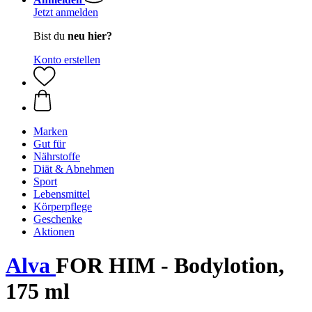
Jetzt anmelden
Bist du
neu hier?
Konto erstellen
Marken
Gut für
Nährstoffe
Diät & Abnehmen
Sport
Lebensmittel
Körperpflege
Geschenke
Aktionen
Alva
FOR HIM - Bodylotion,
175 ml