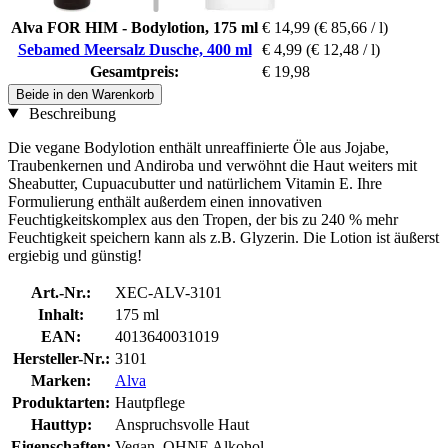
Alva FOR HIM - Bodylotion, 175 ml
€ 14,99
(€ 85,66 / l)
Sebamed Meersalz Dusche, 400 ml
€ 4,99
(€ 12,48 / l)
Gesamtpreis:
€ 19,98
Beide in den Warenkorb
Beschreibung
Die vegane Bodylotion enthält unreaffinierte Öle aus Jojabe,
Traubenkernen und Andiroba und verwöhnt die Haut weiters mit
Sheabutter, Cupuacubutter und natürlichem Vitamin E. Ihre
Formulierung enthält außerdem einen innovativen
Feuchtigkeitskomplex aus den Tropen, der bis zu 240 % mehr
Feuchtigkeit speichern kann als z.B. Glyzerin. Die Lotion ist äußerst
ergiebig und günstig!
Art.-Nr.:
XEC-ALV-3101
Inhalt:
175 ml
EAN:
4013640031019
Hersteller-Nr.:
3101
Marken:
Alva
Produktarten:
Hautpflege
Hauttyp:
Anspruchsvolle Haut
Eigenschaften:
Vegan, OHNE Alkohol