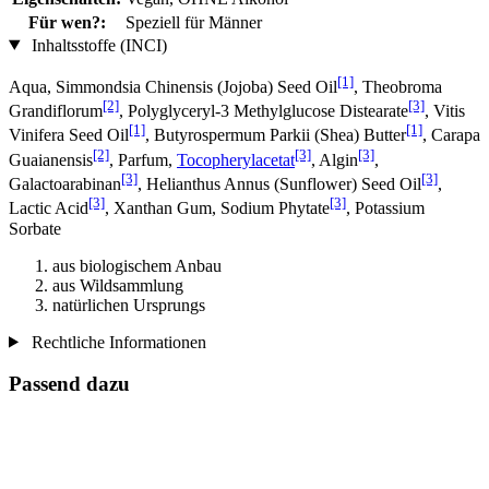
Für wen?:
Speziell für Männer
Inhaltsstoffe (INCI)
[1]
Aqua, Simmondsia Chinensis (Jojoba) Seed Oil
, Theobroma
[2]
[3]
Grandiflorum
, Polyglyceryl-3 Methylglucose Distearate
, Vitis
[1]
[1]
Vinifera Seed Oil
, Butyrospermum Parkii (Shea) Butter
, Carapa
[2]
[3]
[3]
Guaianensis
, Parfum,
Tocopherylacetat
, Algin
,
[3]
[3]
Galactoarabinan
, Helianthus Annus (Sunflower) Seed Oil
,
[3]
[3]
Lactic Acid
, Xanthan Gum, Sodium Phytate
, Potassium
Sorbate
aus biologischem Anbau
aus Wildsammlung
natürlichen Ursprungs
Rechtliche Informationen
Passend dazu