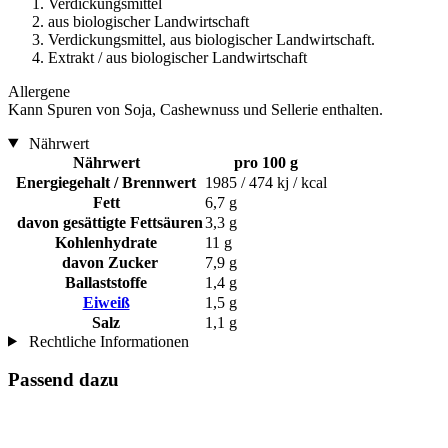
Verdickungsmittel
aus biologischer Landwirtschaft
Verdickungsmittel, aus biologischer Landwirtschaft.
Extrakt / aus biologischer Landwirtschaft
Allergene
Kann Spuren von Soja, Cashewnuss und Sellerie enthalten.
Nährwert
Nährwert
pro 100 g
Energiegehalt / Brennwert
1985 / 474 kj / kcal
Fett
6,7 g
davon gesättigte Fettsäuren
3,3 g
Kohlenhydrate
11 g
davon Zucker
7,9 g
Ballaststoffe
1,4 g
Eiweiß
1,5 g
Salz
1,1 g
Rechtliche Informationen
Passend dazu