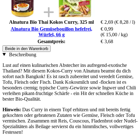
Alnatura Bio Thai Kokos Curry, 325 ml
€ 2,69
(€ 8,28 / l)
Alnatura Bio Gemüsebouillon hefefrei,
€ 0,99
Würfel, 66 g
(€ 15,00 / kg)
Gesamtpreis:
€ 3,68
Beide in den Warenkorb
Beschreibung
Lust auf einen kulinarischen Abstecher ins aufregend-exotische
Thailand? Mit diesem Kokos-Curry von Alnatura beamst du dich
sofort nach Bangkok! Es ist rasch zubereitet und veredelt Gemüse,
Tofu, Fleisch oder Fisch. Dank Kokosmilch und -flocken ist es
besonders cremig; typische Curry-Gewürze sowie Ingwer und Chili
verleihen pikant-fruchtige Schärfe - ein Hit der schnellen Küche in
bester Bio-Qualität.
Hinweis:
Das Curry in einem Topf erhitzen und mit bereits fertig
gekochten oder gebratenen Zutaten wie Gemüse, Fleisch oder Tofu
vermischen. Zusammen mit Reis, Couscous, Fladenbrot oder Nudel-
Spezialitäten als Beilage servierst du ein himmlisches, vollwertiges
Festessen!