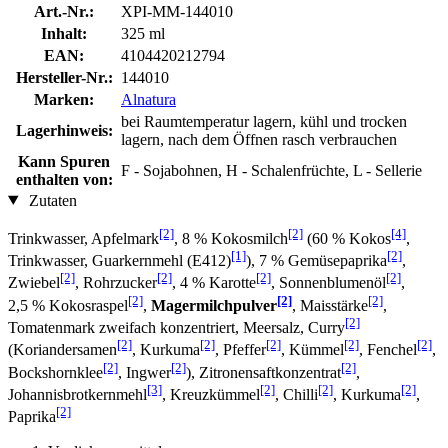
Art.-Nr.:
XPI-MM-144010
Inhalt:
325 ml
EAN:
4104420212794
Hersteller-Nr.:
144010
Marken:
Alnatura
bei Raumtemperatur lagern, kühl und trocken
Lagerhinweis:
lagern, nach dem Öffnen rasch verbrauchen
Kann Spuren
F - Sojabohnen, H - Schalenfrüchte, L - Sellerie
enthalten von:
Zutaten
[2]
[2]
[4]
Trinkwasser, Apfelmark
, 8 % Kokosmilch
(60 % Kokos
,
[1]
[2]
Trinkwasser, Guarkernmehl (E412)
), 7 % Gemüsepaprika
,
[2]
[2]
[2]
[2]
Zwiebel
, Rohrzucker
, 4 % Karotte
, Sonnenblumenöl
,
[2]
[2]
[2]
2,5 % Kokosraspel
,
Magermilchpulver
, Maisstärke
,
[2]
Tomatenmark zweifach konzentriert, Meersalz, Curry
[2]
[2]
[2]
[2]
[2]
(Koriandersamen
, Kurkuma
, Pfeffer
, Kümmel
, Fenchel
,
[2]
[2]
[2]
Bockshornklee
, Ingwer
), Zitronensaftkonzentrat
,
[3]
[2]
[2]
[2]
Johannisbrotkernmehl
, Kreuzkümmel
, Chilli
, Kurkuma
,
[2]
Paprika