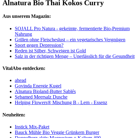
Alnatura Bio Thai Kokos Curry
Aus unserem Magazin:
SOJALL Pro Natura - gekeimte, fermentierte Bio-Premium
Nahrung
Grillen ohne Fleischeslust – ein vegetarisches Vergnügen
Sport gegen Depression?
Reden ist Silber, Schweigen ist Gold
Salz in der richtigen Menge – Unerlässlich für die Gesundheit
VitalAbo entdecken:
ahead
Govinda Energie Kugel
Alnatura Bioland-Butter Sablés
Sebamed Meersalz Dusche
Helping Flowers® Mischung B - Lern - Essenz
Neuheiten:
Instick Mix-Paket
Bauck Mühle Bio Veggie Grünkern Burger
Doppelherz aktiv Magnesium + Kalium 400