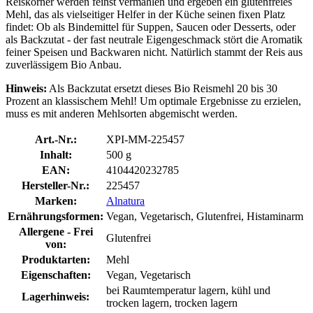
Reiskörner werden feinst vermahlen und ergeben ein glutenfreies
Mehl, das als vielseitiger Helfer in der Küche seinen fixen Platz
findet: Ob als Bindemittel für Suppen, Saucen oder Desserts, oder
als Backzutat - der fast neutrale Eigengeschmack stört die Aromatik
feiner Speisen und Backwaren nicht. Natürlich stammt der Reis aus
zuverlässigem Bio Anbau.
Hinweis:
Als Backzutat ersetzt dieses Bio Reismehl 20 bis 30
Prozent an klassischem Mehl! Um optimale Ergebnisse zu erzielen,
muss es mit anderen Mehlsorten abgemischt werden.
Art.-Nr.:
XPI-MM-225457
Inhalt:
500 g
EAN:
4104420232785
Hersteller-Nr.:
225457
Marken:
Alnatura
Ernährungsformen:
Vegan, Vegetarisch, Glutenfrei, Histaminarm
Allergene - Frei
Glutenfrei
von:
Produktarten:
Mehl
Eigenschaften:
Vegan, Vegetarisch
bei Raumtemperatur lagern, kühl und
Lagerhinweis:
trocken lagern, trocken lagern