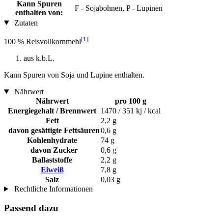
Kann Spuren
F - Sojabohnen, P - Lupinen
enthalten von:
Zutaten
[1]
100 % Reisvollkornmehl
aus k.b.L.
Kann Spuren von Soja und Lupine enthalten.
Nährwert
Nährwert
pro 100 g
Energiegehalt / Brennwert
1470 / 351 kj / kcal
Fett
2,2 g
davon gesättigte Fettsäuren
0,6 g
Kohlenhydrate
74 g
davon Zucker
0,6 g
Ballaststoffe
2,2 g
Eiweiß
7,8 g
Salz
0,03 g
Rechtliche Informationen
Passend dazu