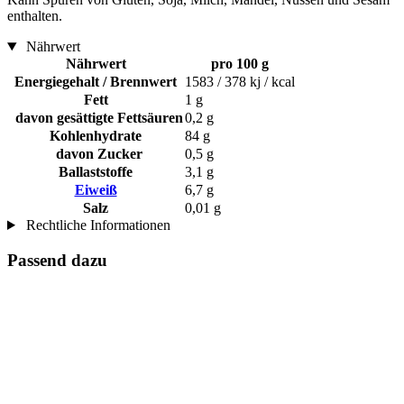
enthalten.
Nährwert
Nährwert
pro 100 g
Energiegehalt / Brennwert
1583 / 378 kj / kcal
Fett
1 g
davon gesättigte Fettsäuren
0,2 g
Kohlenhydrate
84 g
davon Zucker
0,5 g
Ballaststoffe
3,1 g
Eiweiß
6,7 g
Salz
0,01 g
Rechtliche Informationen
Passend dazu