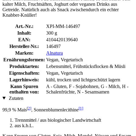
kalter Milch, Fruchtsäften, Joghurt oder veganen Drinks aus
Getreide. Natürlich auch als Snack zwischendurch ein echter
Knabber-Knüller!
Art.-Nr.:
XPI-MM-146497
Inhalt:
300 g
EAN:
4104420139640
Hersteller-Nr.:
146497
Marken:
Alnatura
Ernährungsformen:
Vegan, Vegetarisch
Produktarten:
Lebensmittel, Frühstücksflocken & Müsli
Eigenschaften:
Vegan, Vegetarisch
Lagerhinweis:
kühl, trocken und lichtgeschützt lagern
Kann Spuren
A - Gluten, F - Sojabohnen, G - Milch, H -
enthalten von:
Schalenfrüchte, N - Sesamsamen
Zutaten
[2]
[1]
99,9 % Mais
, Sonnenblumenlecithine
Trennmittel / aus biologischer Landwirtschaft
aus k.b.L.
Kann Spuren von Gluten, Soja, Milch, Mandel, Nüssen und Sesam