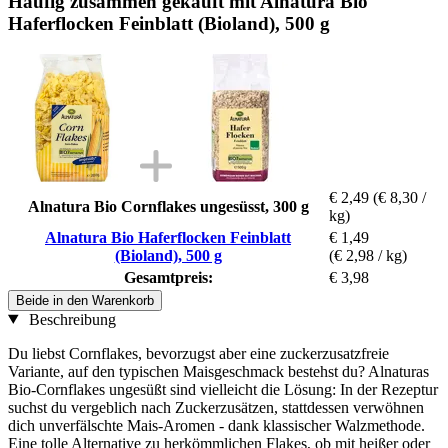
Häufig zusammen gekauft mit Alnatura Bio
Haferflocken Feinblatt (Bioland), 500 g
€ 2,49
(€ 8,30 /
Alnatura Bio Cornflakes ungesüsst, 300 g
kg)
Alnatura Bio Haferflocken Feinblatt
€ 1,49
(Bioland), 500 g
(€ 2,98 / kg)
Gesamtpreis:
€ 3,98
Beide in den Warenkorb
Beschreibung
Du liebst Cornflakes, bevorzugst aber eine zuckerzusatzfreie
Variante, auf den typischen Maisgeschmack bestehst du? Alnaturas
Bio-Cornflakes ungesüßt sind vielleicht die Lösung: In der Rezeptur
suchst du vergeblich nach Zuckerzusätzen, stattdessen verwöhnen
dich unverfälschte Mais-Aromen - dank klassischer Walzmethode.
Eine tolle Alternative zu herkömmlichen Flakes, ob mit heißer oder