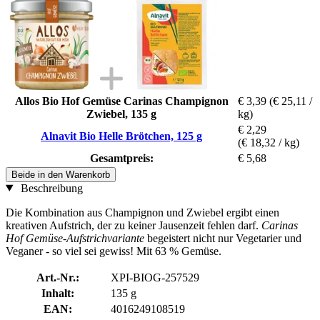
Allos Bio Hof Gemüse Carinas Champignon
€ 3,39
(€ 25,11 /
Zwiebel, 135 g
kg)
€ 2,29
Alnavit Bio Helle Brötchen, 125 g
(€ 18,32 / kg)
Gesamtpreis:
€ 5,68
Beide in den Warenkorb
Beschreibung
Die Kombination aus Champignon und Zwiebel ergibt einen
kreativen Aufstrich, der zu keiner Jausenzeit fehlen darf.
Carinas
Hof Gemüse-Aufstrichvariante
begeistert nicht nur Vegetarier und
Veganer - so viel sei gewiss! Mit 63 % Gemüse.
Art.-Nr.:
XPI-BIOG-257529
Inhalt:
135 g
EAN:
4016249108519