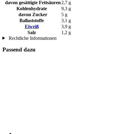
davon gesättigte Fettsäuren
2,7 g
Kohlenhydrate
9,3 g
davon Zucker
5 g
Ballaststoffe
3,1 g
Eiweiß
3,9 g
Salz
1,2 g
Rechtliche Informationen
Passend dazu