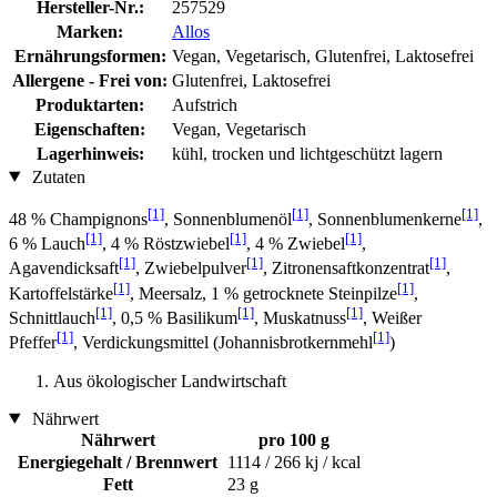
Hersteller-Nr.:
257529
Marken:
Allos
Ernährungsformen:
Vegan, Vegetarisch, Glutenfrei, Laktosefrei
Allergene - Frei von:
Glutenfrei, Laktosefrei
Produktarten:
Aufstrich
Eigenschaften:
Vegan, Vegetarisch
Lagerhinweis:
kühl, trocken und lichtgeschützt lagern
Zutaten
[1]
[1]
[1]
48 % Champignons
, Sonnenblumenöl
, Sonnenblumenkerne
,
[1]
[1]
[1]
6 % Lauch
, 4 % Röstzwiebel
, 4 % Zwiebel
,
[1]
[1]
[1]
Agavendicksaft
, Zwiebelpulver
, Zitronensaftkonzentrat
,
[1]
[1]
Kartoffelstärke
, Meersalz, 1 % getrocknete Steinpilze
,
[1]
[1]
[1]
Schnittlauch
, 0,5 % Basilikum
, Muskatnuss
, Weißer
[1]
[1]
Pfeffer
, Verdickungsmittel (Johannisbrotkernmehl
)
Aus ökologischer Landwirtschaft
Nährwert
Nährwert
pro 100 g
Energiegehalt / Brennwert
1114 / 266 kj / kcal
Fett
23 g