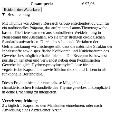
Gesamtpreis:
€ 97,06
Beide in den Warenkorb
Beschreibung
Mit Thymus von Allergy Research Group entscheidest du dich für
ein traditionelles Präparat, das auf reinem Lamm-Thymusgewebe
basiert. Die Tiere stammen aus kontrollierter Weidehaltung in
Neuseeland und Australien, wo sie unter strengen ökologischen
Standards aufwachsen. Durch das schonende Verfahren der
Gefriertrocknung wird sichergestellt, dass die natürliche Struktur der
Inhaltsstoffe sowie spezifische Kofaktoren und Nukleinsäuren des
Gewebes bestmöglich erhalten bleiben. Die Rezeptur ist bewusst
puristisch gehalten und verwendet neben dem lyophilisierten
Gewebe lediglich Hydroxypropylmethylcellulose für die
vegetarische Kapselhülle sowie Siliciumdioxid und L-Leucin als
funktionelle Bestandteile.
Dieses Produkt bietet dir eine präzise Möglichkeit, die
charakteristischen Bestandteile des Thymusgewebes unkompliziert
in deine Ernährung zu integrieren.
Verzehrempfehlung
:
2 x täglich 1 Kapsel zu den Mahlzeiten einnehmen, oder nach
Anweisung eines Arztes/einer Ärztin.