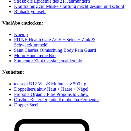
Stress: die Epidemie des 21. Jahrhunderts
Krafttraining zur Muskelstraffung macht gesund und schön!
Biohack yourself
VitalAbo entdecken:
Kneipp
FITNE Health Care ACE + Selen + Zink &
Schwarzkümmelöl
Saint Charles Ölmischung Body Pain Guard
Mohn Handcreme Bio
Sonnentor Zimt Cassia gemahlen bio
Neuheiten:
tetesept B12 Vita-Kick Intensiv 500 μg
Doppelherz aktiv Haut + Haare + Nägel
Propolia Organic Pure Propolis to Chew
Obsthof Retter Organic Kombucha Fermentee
Dopper Steel