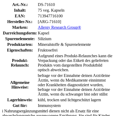
Art.-Nr.:
DS-71610
Inhalt:
75 veg. Kapseln
EAN:
713947716100
Hersteller-Nr.:
[ARG-71610]
Marken:
Allergy Research Group®
Darreichungsform:
Kapsel
Spurenelemente:
Silizium
Produktarten:
Mineralstoffe & Spurenelemente
Eigenschaften:
Fruktosefrei
Aufgrund eines Produkt-Relaunches kann die
Produkt-
Verpackung oder das Etikett des gelieferten
Relaunch:
Produkts vom dargestellten Produktbild
optisch abweichen.
befrage vor der Einnahme deinen Arzt/deine
Ärztin, wenn du Medikamente einnimmst
Allgemeine
oder Krankheiten diagnostiziert wurden,
Hinweise:
befrage vor der Einnahme deinen Arzt/deine
Ärztin, wenn du schwanger bist oder stillst
Lagerhinweis:
kühl, trocken und lichtgeschützt lagern
Gut für:
Immunsystem
i
Nahrungsergänzungsmittel dienen nicht als Ersatz für eine
abwechslungsreiche ausgewogene Ernährung. Sie sind für Kinder