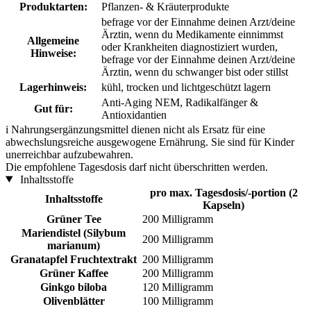
Produktarten:
Pflanzen- & Kräuterprodukte
befrage vor der Einnahme deinen Arzt/deine
Ärztin, wenn du Medikamente einnimmst
Allgemeine
oder Krankheiten diagnostiziert wurden,
Hinweise:
befrage vor der Einnahme deinen Arzt/deine
Ärztin, wenn du schwanger bist oder stillst
Lagerhinweis:
kühl, trocken und lichtgeschützt lagern
Anti-Aging NEM, Radikalfänger &
Gut für:
Antioxidantien
i
Nahrungsergänzungsmittel dienen nicht als Ersatz für eine
abwechslungsreiche ausgewogene Ernährung. Sie sind für Kinder
unerreichbar aufzubewahren.
Die empfohlene Tagesdosis darf nicht überschritten werden.
Inhaltsstoffe
pro max. Tagesdosis/-portion (2
Inhaltsstoffe
Kapseln)
Grüner Tee
200 Milligramm
Mariendistel (Silybum
200 Milligramm
marianum)
Granatapfel Fruchtextrakt
200 Milligramm
Grüner Kaffee
200 Milligramm
Ginkgo biloba
120 Milligramm
Olivenblätter
100 Milligramm