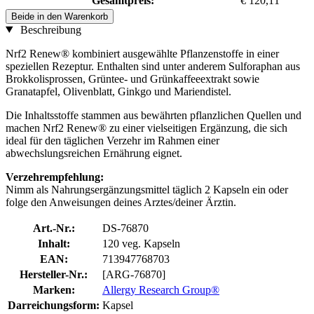
Gesamtpreis:
€ 120,11
Beide in den Warenkorb
Beschreibung
Nrf2 Renew® kombiniert ausgewählte Pflanzenstoffe in einer
speziellen Rezeptur. Enthalten sind unter anderem Sulforaphan aus
Brokkolisprossen, Grüntee- und Grünkaffeeextrakt sowie
Granatapfel, Olivenblatt, Ginkgo und Mariendistel.
Die Inhaltsstoffe stammen aus bewährten pflanzlichen Quellen und
machen Nrf2 Renew® zu einer vielseitigen Ergänzung, die sich
ideal für den täglichen Verzehr im Rahmen einer
abwechslungsreichen Ernährung eignet.
Verzehrempfehlung:
Nimm als Nahrungsergänzungsmittel täglich 2 Kapseln ein oder
folge den Anweisungen deines Arztes/deiner Ärztin.
Art.-Nr.:
DS-76870
Inhalt:
120 veg. Kapseln
EAN:
713947768703
Hersteller-Nr.:
[ARG-76870]
Marken:
Allergy Research Group®
Darreichungsform:
Kapsel