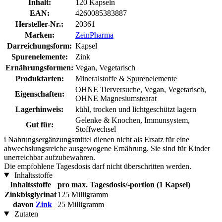
Inhalt:
120 Kapseln
EAN:
4260085383887
Hersteller-Nr.:
20361
Marken:
ZeinPharma
Darreichungsform:
Kapsel
Spurenelemente:
Zink
Ernährungsformen:
Vegan, Vegetarisch
Produktarten:
Mineralstoffe & Spurenelemente
OHNE Tierversuche, Vegan, Vegetarisch,
Eigenschaften:
OHNE Magnesiumstearat
Lagerhinweis:
kühl, trocken und lichtgeschützt lagern
Gelenke & Knochen, Immunsystem,
Gut für:
Stoffwechsel
i
Nahrungsergänzungsmittel dienen nicht als Ersatz für eine
abwechslungsreiche ausgewogene Ernährung. Sie sind für Kinder
unerreichbar aufzubewahren.
Die empfohlene Tagesdosis darf nicht überschritten werden.
Inhaltsstoffe
Inhaltsstoffe
pro max. Tagesdosis/-portion (1 Kapsel)
Zinkbisglycinat
125 Milligramm
davon
Zink
25 Milligramm
Zutaten