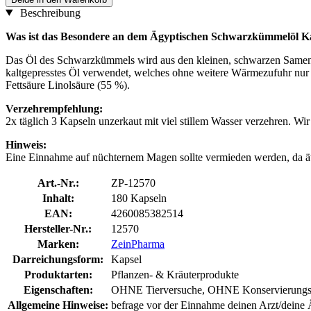
Beschreibung
Was ist das Besondere an dem Ägyptischen Schwarzkümmelöl 
Das Öl des Schwarzkümmels wird aus den kleinen, schwarzen Samen ge
kaltgepresstes Öl verwendet, welches ohne weitere Wärmezufuhr nur d
Fettsäure Linolsäure (55 %).
Verzehrempfehlung:
2x täglich 3 Kapseln unzerkaut mit viel stillem Wasser verzehren. W
Hinweis:
Eine Einnahme auf nüchternem Magen sollte vermieden werden, da ät
Art.-Nr.:
ZP-12570
Inhalt:
180 Kapseln
EAN:
4260085382514
Hersteller-Nr.:
12570
Marken:
ZeinPharma
Darreichungsform:
Kapsel
Produktarten:
Pflanzen- & Kräuterprodukte
Eigenschaften:
OHNE Tierversuche, OHNE Konservierungssto
Allgemeine Hinweise:
befrage vor der Einnahme deinen Arzt/deine Ä