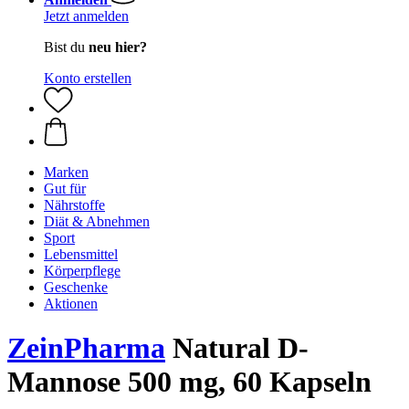
Jetzt anmelden
Bist du
neu hier?
Konto erstellen
Marken
Gut für
Nährstoffe
Diät & Abnehmen
Sport
Lebensmittel
Körperpflege
Geschenke
Aktionen
ZeinPharma
Natural D-
Mannose 500 mg, 60 Kapseln