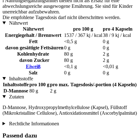
i
Nahrungsergänzungsmittel dienen nicht als Ersatz für eine
abwechslungsreiche ausgewogene Ernährung. Sie sind für Kinder
unerreichbar aufzubewahren.
Die empfohlene Tagesdosis darf nicht überschritten werden.
Nährwert
Nährwert
pro 100 g
pro 4 Kapseln
Energiegehalt / Brennwert
1537 / 367 kj / kcal
38 / 9 kj / kcal
Fett
<0,5 g
0 g
davon gesättigte Fettsäuren
0 g
0 g
Kohlenhydrate
80 g
2 g
davon Zucker
80 g
2 g
Eiweiß
<0,1 g
<0,01 g
Salz
0 g
0 g
Inhaltsstoffe
Inhaltsstoffe
pro 100 g
pro max. Tagesdosis/-portion (4 Kapseln)
D-Mannose
80 g
2 g
Zutaten
D-Mannose, Hydroxypropylmethylcellulose (Kapsel), Füllstoff
(Mikrokristalline Cellulose), Antioxidationsmittel (Ascorbylpalmitat)
Rechtliche Informationen
Passend dazu