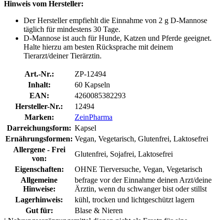
Hinweis vom Hersteller:
Der Hersteller empfiehlt die Einnahme von 2 g D-Mannose
täglich für mindestens 30 Tage.
D-Mannose ist auch für Hunde, Katzen und Pferde geeignet.
Halte hierzu am besten Rücksprache mit deinem
Tierarzt/deiner Tierärztin.
Art.-Nr.:
ZP-12494
Inhalt:
60 Kapseln
EAN:
4260085382293
Hersteller-Nr.:
12494
Marken:
ZeinPharma
Darreichungsform:
Kapsel
Ernährungsformen:
Vegan, Vegetarisch, Glutenfrei, Laktosefrei
Allergene - Frei
Glutenfrei, Sojafrei, Laktosefrei
von:
Eigenschaften:
OHNE Tierversuche, Vegan, Vegetarisch
Allgemeine
befrage vor der Einnahme deinen Arzt/deine
Hinweise:
Ärztin, wenn du schwanger bist oder stillst
Lagerhinweis:
kühl, trocken und lichtgeschützt lagern
Gut für:
Blase & Nieren