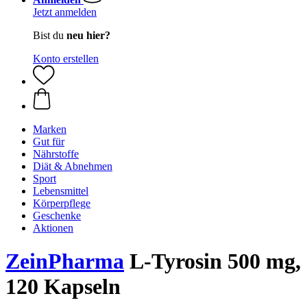
Jetzt anmelden
Bist du
neu hier?
Konto erstellen
Marken
Gut für
Nährstoffe
Diät & Abnehmen
Sport
Lebensmittel
Körperpflege
Geschenke
Aktionen
ZeinPharma
L-Tyrosin 500 mg,
120 Kapseln