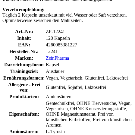
Verzehrempfehlung:
Täglich 2 Kapseln unzerkaut mit viel Wasser oder Saft verzehren.
Optimalerweise zwischen den Mahlzeiten.
Art.-Nr.:
ZP-12241
Inhalt:
120 Kapseln
EAN:
4260085381227
Hersteller-Nr.:
12241
Marken:
ZeinPharma
Darreichungsform:
Kapsel
Trainingsziel:
Ausdauer
Ernährungsformen:
Vegan, Vegetarisch, Glutenfrei, Laktosefrei
Allergene - Frei
Glutenfrei, Sojafrei, Laktosefrei
von:
Produktarten:
Aminosäuren
Gentechnikfrei, OHNE Tierversuche, Vegan,
Vegetarisch, OHNE Konservierungsstoffe,
Eigenschaften:
OHNE Magnesiumstearat, Frei von
künstlichen Farbstoffen, Frei von künstlichen
Aromen
Aminosäuren:
L-Tyrosin