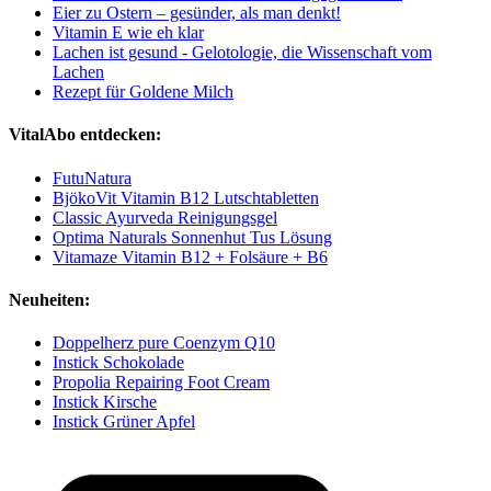
Eier zu Ostern – gesünder, als man denkt!
Vitamin E wie eh klar
Lachen ist gesund - Gelotologie, die Wissenschaft vom
Lachen
Rezept für Goldene Milch
VitalAbo entdecken:
FutuNatura
BjökoVit Vitamin B12 Lutschtabletten
Classic Ayurveda Reinigungsgel
Optima Naturals Sonnenhut Tus Lösung
Vitamaze Vitamin B12 + Folsäure + B6
Neuheiten:
Doppelherz pure Coenzym Q10
Instick Schokolade
Propolia Repairing Foot Cream
Instick Kirsche
Instick Grüner Apfel