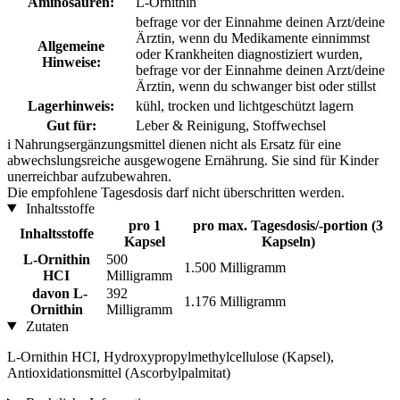
Aminosäuren:
L-Ornithin
befrage vor der Einnahme deinen Arzt/deine
Ärztin, wenn du Medikamente einnimmst
Allgemeine
oder Krankheiten diagnostiziert wurden,
Hinweise:
befrage vor der Einnahme deinen Arzt/deine
Ärztin, wenn du schwanger bist oder stillst
Lagerhinweis:
kühl, trocken und lichtgeschützt lagern
Gut für:
Leber & Reinigung, Stoffwechsel
i
Nahrungsergänzungsmittel dienen nicht als Ersatz für eine
abwechslungsreiche ausgewogene Ernährung. Sie sind für Kinder
unerreichbar aufzubewahren.
Die empfohlene Tagesdosis darf nicht überschritten werden.
Inhaltsstoffe
pro 1
pro max. Tagesdosis/-portion (3
Inhaltsstoffe
Kapsel
Kapseln)
L-Ornithin
500
1.500 Milligramm
HCI
Milligramm
davon L-
392
1.176 Milligramm
Ornithin
Milligramm
Zutaten
L-Ornithin HCI, Hydroxypropylmethylcellulose (Kapsel),
Antioxidationsmittel (Ascorbylpalmitat)