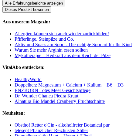
Alle Erfahrungsberichte anzeigen
Dieses Produkt bewerten
Aus unserem Magazin:
Allergien können sich auch wieder zurückbilden!
Pfifferlinge, Steinpilze und Co.
Aktiv und Spass am Sport - Die richtige Sportart für Ihr Kind
Warum Sie mehr Arginin essen sollten
Mykotherapie – Heilkraft aus dem Reich der Pilze
VitalAbo entdecken:
HealthyWorld
Doppelherz Magnesium + Calcium + Kalium + B6 + D3
ENZBORN Totes Meer Gesichtspflege
Dr. Wunder Chanca Piedra Kraut
Alnatura Bio Mandel-Cranberry-Fruchtschnitte
Neuheiten:
Obsthof Retter o'Cin - alkoholfreier Botanical pur
tetesept Pflanzlicher Reizhusten-Stiller
Doppelherz aktiv Haut + Haare + Nägel