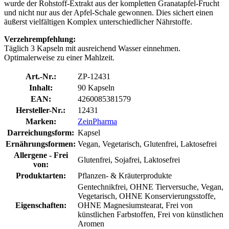
wurde der Rohstoff-Extrakt aus der kompletten Granatapfel-Frucht
und nicht nur aus der Apfel-Schale gewonnen. Dies sichert einen
äußerst vielfältigen Komplex unterschiedlicher Nährstoffe.
Verzehrempfehlung:
Täglich 3 Kapseln mit ausreichend Wasser einnehmen.
Optimalerweise zu einer Mahlzeit.
Art.-Nr.:
ZP-12431
Inhalt:
90 Kapseln
EAN:
4260085381579
Hersteller-Nr.:
12431
Marken:
ZeinPharma
Darreichungsform:
Kapsel
Ernährungsformen:
Vegan, Vegetarisch, Glutenfrei, Laktosefrei
Allergene - Frei
Glutenfrei, Sojafrei, Laktosefrei
von:
Produktarten:
Pflanzen- & Kräuterprodukte
Gentechnikfrei, OHNE Tierversuche, Vegan,
Vegetarisch, OHNE Konservierungsstoffe,
Eigenschaften:
OHNE Magnesiumstearat, Frei von
künstlichen Farbstoffen, Frei von künstlichen
Aromen