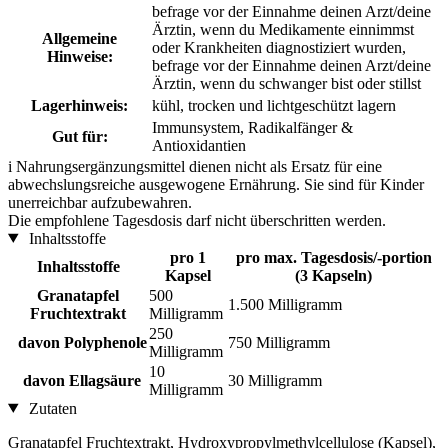
befrage vor der Einnahme deinen Arzt/deine
Ärztin, wenn du Medikamente einnimmst
Allgemeine
oder Krankheiten diagnostiziert wurden,
Hinweise:
befrage vor der Einnahme deinen Arzt/deine
Ärztin, wenn du schwanger bist oder stillst
Lagerhinweis:
kühl, trocken und lichtgeschützt lagern
Immunsystem, Radikalfänger &
Gut für:
Antioxidantien
i
Nahrungsergänzungsmittel dienen nicht als Ersatz für eine
abwechslungsreiche ausgewogene Ernährung. Sie sind für Kinder
unerreichbar aufzubewahren.
Die empfohlene Tagesdosis darf nicht überschritten werden.
Inhaltsstoffe
pro 1
pro max. Tagesdosis/-portion
Inhaltsstoffe
Kapsel
(3 Kapseln)
Granatapfel
500
1.500 Milligramm
Fruchtextrakt
Milligramm
250
davon Polyphenole
750 Milligramm
Milligramm
10
davon Ellagsäure
30 Milligramm
Milligramm
Zutaten
Granatapfel Fruchtextrakt, Hydroxypropylmethylcellulose (Kapsel),