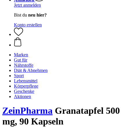
Jetzt anmelden
Bist du
neu hier?
Konto erstellen
Marken
Gut für
Nährstoffe
Diät & Abnehmen
Sport
Lebensmittel
Körperpflege
Geschenke
Aktionen
ZeinPharma
Granatapfel 500
mg, 90 Kapseln