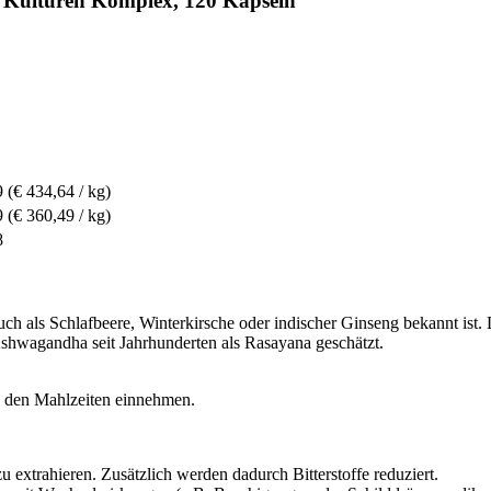
 Kulturen Komplex, 120 Kapseln
9
(€ 434,64 / kg)
9
(€ 360,49 / kg)
8
h als Schlafbeere, Winterkirsche oder indischer Ginseng bekannt ist.
 Ashwagandha seit Jahrhunderten als Rasayana geschätzt.
n den Mahlzeiten einnehmen.
u extrahieren. Zusätzlich werden dadurch Bitterstoffe reduziert.